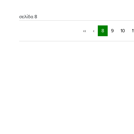
σελίδα 8
‹‹
‹
8
9
10
1