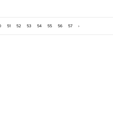
0
51
52
53
54
55
56
57
›