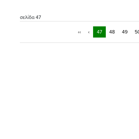
σελίδα 47
‹‹
‹
47
48
49
5