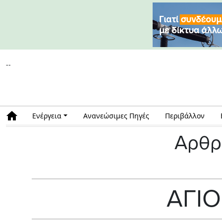
--
Ενέργεια
Ανανεώσιμες Πηγές
Περιβάλλον
Αρθρ
ΑΓΙ