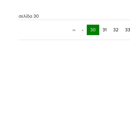
σελίδα 30
‹‹
‹
30
31
32
3