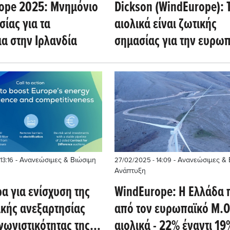
ope 2025: Μνημόνιο
Dickson (WindEurope): 
ίας για τα
αιολικά είναι ζωτικής
α στην Ιρλανδία
σημασίας για την ευρω
ενεργειακή ασφάλεια
- Ανανεώσιμες & Βιώσιμη
- Ανανεώσιμες & 
13:16
27/02/2025 - 14:09
Ανάπτυξη
ρα για ενίσχυση της
WindEurope: Η Ελλάδα
ακής ανεξαρτησίας
από τον ευρωπαϊκό Μ.Ο
γωνιστικότητας της
αιολικά - 22% έναντι 19