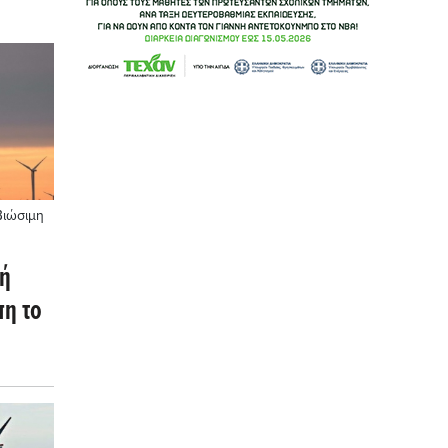
Βιώσιμη
κή
πη το