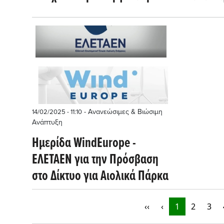
ασφάλεια της Ευρώπης
Ευρώπη
- Ανανεώσιμες & Βιώσιμη
14/02/2025 - 11:10
Ανάπτυξη
Ημερίδα WindEurope -
ΕΛΕΤΑΕΝ για την Πρόσβαση
στο Δίκτυο για Αιολικά Πάρκα
‹‹
‹
1
2
3