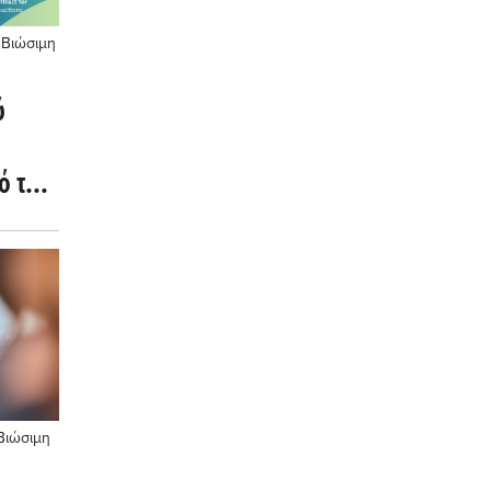
 Βιώσιμη
ύ
ό της
Βιώσιμη