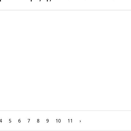
ς
ΕΕ
4
5
6
7
8
9
10
11
›