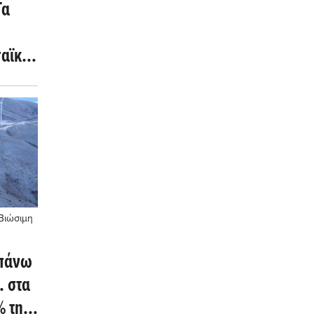
Τα
παϊκή
Βιώσιμη
 πάνω
. στα
% της