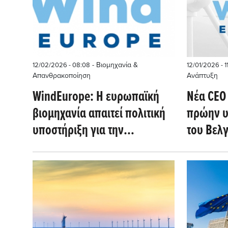
- Βιομηχανία &
12/02/2026 - 08:08
12/01/2026 - 1
Απανθρακοποίηση
Ανάπτυξη
WindEurope: Η ευρωπαϊκή
Νέα CEO
βιομηχανία απαιτεί πολιτική
πρώην υ
υποστήριξη για την
του Βελ
ηλεκτροδότηση των
διαδικασιών παραγωγής