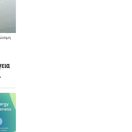
ιώσιμη
γεια