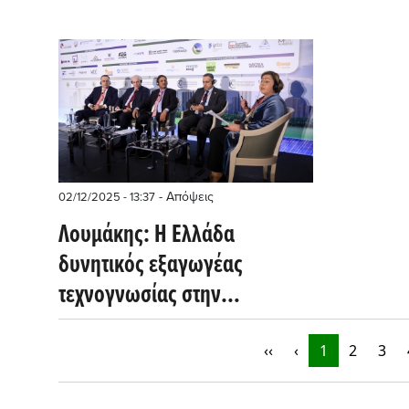
- Απόψεις
02/12/2025 - 13:37
Λουμάκης: Η Ελλάδα
δυνητικός εξαγωγέας
τεχνογνωσίας στην
λειτουργία έργων και
αγορών υπό υψηλή
‹‹
‹
1
2
3
διείσδυση ΑΠΕ