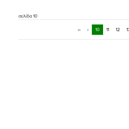
σελίδα 10
‹‹
‹
10
11
12
1