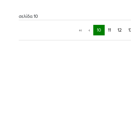
σελίδα 10
‹‹
‹
10
11
12
1