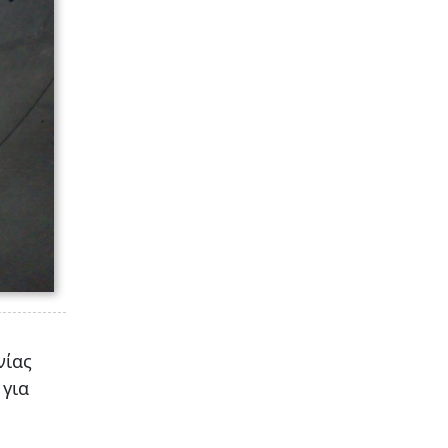
νίας
 για