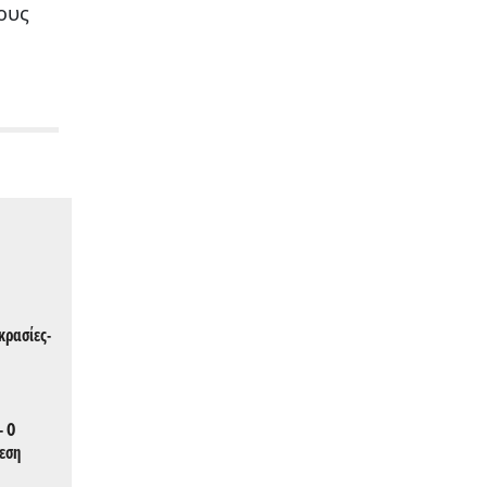
ους
κρασίες-
- Ο
θεση