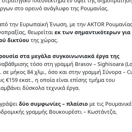
ί στρατηγικό πλεονέκτημα εν όψει της δημοπράτησ
ργων στο ορεινό ανάγλυφο της Ρουμανίας.
 από την Ευρωπαϊκή Ένωση, με την AKTOR Ρουμανίας
ινοπραξίας, θεωρείται
εκ των σημαντικότερων για
ού δικτύου
της χώρας.
ρουσία στα μεγάλα συγκοινωνιακά έργα της
αβάθμισης τόσο στη γραμμή Brasov – Sighisoara (Lot
σε μήκος 84 χλμ., όσο και στην γραμμή Σύνορα – Cur
υς €159 εκατ., η οποία είναι επίσης τμήμα του
αμβάνει δύσκολα τεχνικά έργα.
ογράψει
δύο συμφωνίες – πλαίσιο
με τις Ρουμανικέ
οδρομικής γραμμής Βουκουρέστι – Κωστάντζα,