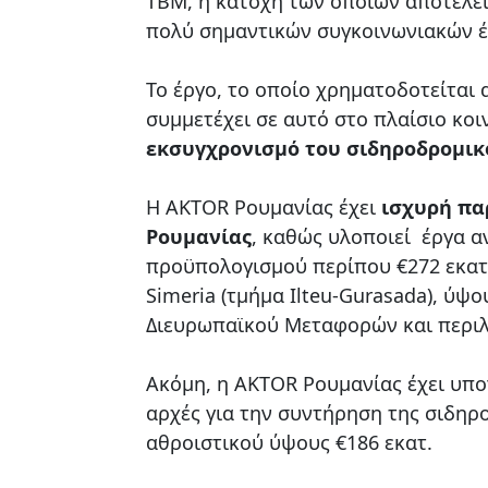
TBM, η κατοχή των οποίων αποτελε
πολύ σημαντικών συγκοινωνιακών έ
Το έργο, το οποίο χρηματοδοτείται
συμμετέχει σε αυτό στο πλαίσιο κο
εκσυγχρονισμό του σιδηροδρομικ
H AKTOR Ρουμανίας έχει
ισχυρή πα
Ρουμανίας
, καθώς υλοποιεί έργα αν
προϋπολογισμού περίπου €272 εκατ. 
Simeria (τμήμα Ilteu-Gurasada), ύψο
Διευρωπαϊκού Μεταφορών και περιλ
Ακόμη, η AKTOR Ρουμανίας έχει υπ
αρχές για την συντήρηση της σιδηρ
αθροιστικού ύψους €186 εκατ.