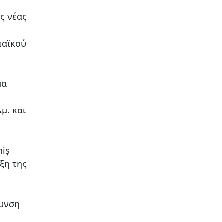
ς νέας
παϊκού
μα
μ. και
niș
ξη της
χυνση