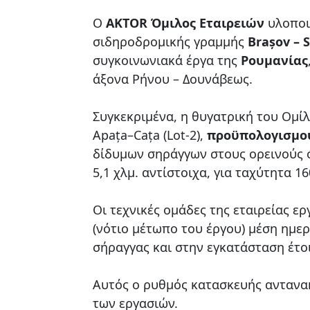
O
AKTOR Όμιλος Εταιρειών
υλοποι
σιδηροδρομικής γραμμής
Brașov – 
συγκοινωνιακά έργα της
Ρουμανίας
άξονα Ρήνου – Δουνάβεως.
Συγκεκριμένα, η θυγατρική του Ομί
Apața–Cața (Lot-2),
προϋπολογισμού
δίδυμων σηράγγων στους ορεινούς ό
5,1 χλμ. αντίστοιχα, για ταχύτητα 1
Οι τεχνικές ομάδες της εταιρείας ε
(νότιο μέτωπο του έργου) μέση ημε
σήραγγας και στην εγκατάσταση έτ
Αυτός ο ρυθμός κατασκευής αντανακ
των εργασιών.