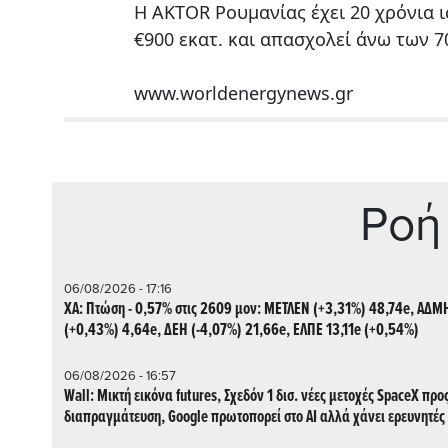
H AKTOR Ρουμανίας έχει 20 χρόνια 
€900 εκατ. και απασχολεί άνω των 
www.worldenergynews.gr
Ρoή
06/08/2026 - 17:16
ΧΑ: Πτώση - 0,57% στις 2609 μον: ΜΕΤΛΕΝ (+3,31%) 48,74e, ΑΔΜ
(+0,43%) 4,64e, ΔΕΗ (-4,07%) 21,66e, ΕΛΠΕ 13,11e (+0,54%)
06/08/2026 - 16:57
Wall: Μικτή εικόνα futures, Σχεδόν 1 δισ. νέες μετοχές SpaceX προ
διαπραγμάτευση, Google πρωτοπορεί στο AI αλλά χάνει ερευνητές 