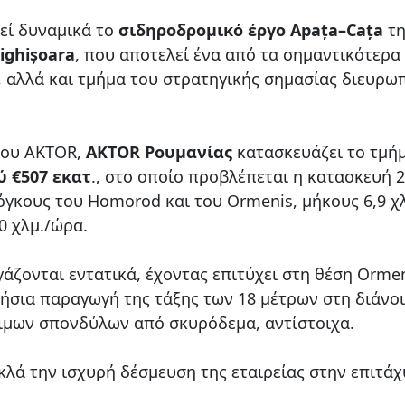
εί δυναμικά το
σιδηροδρομικό έργο Apața–Cața
τη
Sighișoara
, που αποτελεί ένα από τα σημαντικότερα
, αλλά και τμήμα του στρατηγικής σημασίας διευρω
λου AKTOR,
AKTOR Ρουμανίας
κατασκευάζει το τμή
 €507 εκατ
., στο οποίο προβλέπεται η κατασκευή 2
γκους του Homorod και του Ormenis, μήκους 6,9 χλ
60 χλμ./ώρα.
ργάζονται εντατικά, έχοντας επιτύχει στη θέση Orme
ρήσια παραγωγή της τάξης των 18 μέτρων στη διάνοι
οιμων σπονδύλων από σκυρόδεμα, αντίστοιχα.
λά την ισχυρή δέσμευση της εταιρείας στην επιτά