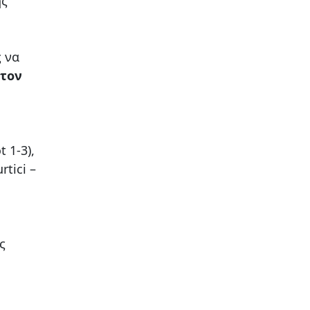
ης
 να
 τον
 1-3),
tici –
ς