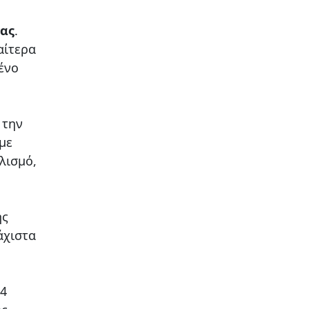
γας
.
αίτερα
ένο
 την
με
λισμό,
ης
άχιστα
 4