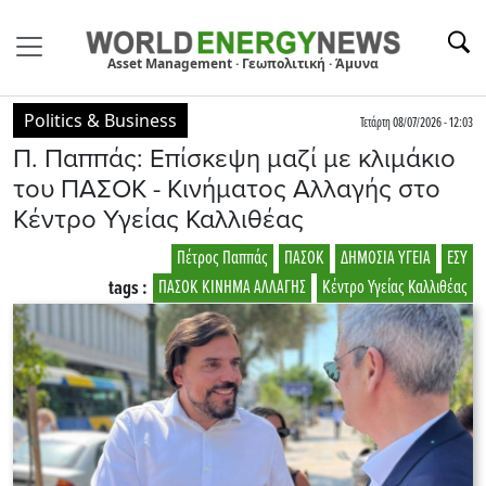
Asset Management · Γεωπολιτική · Άμυνα
Politics & Business
Τετάρτη 08/07/2026 - 12:03
Π. Παππάς: Επίσκεψη μαζί με κλιμάκιο
του ΠΑΣΟΚ - Κινήματος Αλλαγής στο
Κέντρο Υγείας Καλλιθέας
Πέτρος Παππάς
ΠΑΣΟΚ
ΔΗΜΟΣΙΑ ΥΓΕΙΑ
ΕΣΥ
tags :
ΠΑΣΟΚ ΚΙΝΗΜΑ ΑΛΛΑΓΗΣ
Κέντρο Υγείας Καλλιθέας