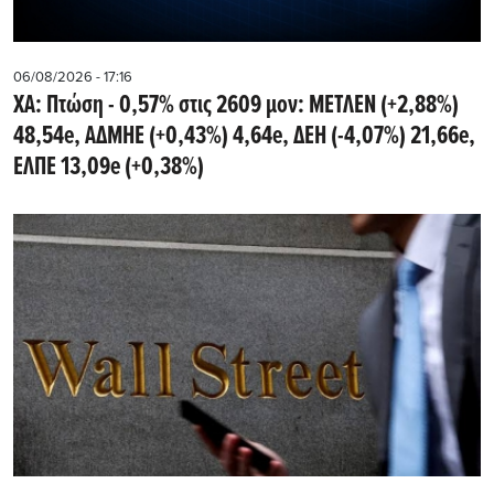
06/08/2026 - 17:16
ΧΑ: Πτώση - 0,57% στις 2609 μον: ΜΕΤΛΕΝ (+2,88%)
48,54e, ΑΔΜΗΕ (+0,43%) 4,64e, ΔΕΗ (-4,07%) 21,66e,
ΕΛΠΕ 13,09e (+0,38%)