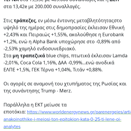
στα 13,42e με 200.000 συναλλαγές.
Στις
τράπεζες
, εν μέσω έντονης μεταβλητότηταςστο
υψηλό της ημέρας στις δημοπρασίες έκλεισαν Εθνική
+2,43% και Πειραιώς +1,55%, ακολούθησε η Eurobank
+1,2%, ενώ η Alpha Bank υποχώρησε στο -0,89% από
-2,53% χαμηλό ενδοσυνεδριακό.
Στα
μη τραπεζικά
blue chips, πτωτικά έκλεισαν Lamda
-2,01%, Coca Cola 1,16%, ΔΑΑ -0,99%...ενώ ανοδικά
ΕΛΠΕ +1,5%, ΓΕΚ Τέρνα +1,04%, Τιτάν +0,88%.
Oι αγορές σε αναμονή του χτυπήματος της Ρωσίας και
της συνάντησης Trump - Merz.
Παράλληλα η EKT μείωσε τα
εποτόκια:
https://www.worldenergynews.gr/parenergeies/arti
anakoinothike-i-meiosi-ton-epitokion-kata-0-25-ti-lene-oi-
analytes