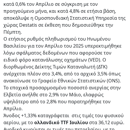
κατά 0,6% τον Απρίλιο σε σύγκριση με τον
προηγούμενο μήνα, και κατά 4,8% σε ετήσια βάση,
αποκάλυψε η Ομοσπονδιακή Στατιστική Υπηρεσία της
χώρας Destatis σε έκθεση που δημοσιεύθηκε την
Πέμπτη.
Ο ετήσιος ρυθμός πληθωρισμού του Ηνωμένου
Βασιλείου για τον Απρίλιο του 2025 υπερεκτιμήθηκε
λόγω σφάλματος δεδομένων που αφορούσε τον
ειδικό φόρο κατανάλωσης οχημάτων (VED). Ο
διορθωμένος Δείκτης Τιμών Καταναλωτή (ΔΤΚ)
ανέρχεται πλέον στο 3,4%, από το αρχικό 3,5% όπως
ανακοίνωσε το Γραφείο Εθνικών Στατιστικών (ONS).
Το εποχικά προσαρμοσμένο ποσοστό ανεργίας στην
Ελβετία ανήλθε στο 2,9% τον Μάιο, ελαφρώς
υψηλότερο από το 2,8% που παρατηρήθηκε τον
Απρίλιο.
Άνοδος +1,33% καταγράφεται στις τιμές του φυσικού
αερίου, με το
ολλανδικό TTF Ιουλίου
στα 36,12 ευρώ.
Ανοδικά κινούνται οι τιμές του πετρελαίου, με το