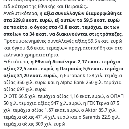
ειδικότερα της Εθνικής και Πειραιώς..
Αναλυτικότερα,
η αξία συναλλαγών διαμορφώθηκε
στα 229,8 εκατ. ευρώ, εξ αυτών τα 59,5 εκατ. ευρώ
σε πακέτα, ο όγκος στα 43,8 εκατ. τεμάχια, εκ των
οποίων τα 34 εκατ. να διακινούνται στις τράπεζες.
Προσυμφωνημένες συναλλαγές αξίας 59,5 εκατ. ευρώ
και όγκου 8,6 εκατ. τεμαχίων πραγματοποήθηκαν στο
εεληνικό χρηματιστήριο.
Ειδικότερα,
η Εθνική διακίνησε 2,17 εκατ. τεμάχια
αξίας 22,5 εκατ. ευρώ
,
η Πειραιώς 5,6 εκατ. τεμάχια
αξίας 31,20 εκατ. ευρώ.,
η Eurobank 128 χιλ. τεμάχια
αξίας 356 χιλ. ευρώ και η Alpha Bank 250 χιλ. τεμάχια
αξίας 697 χιλ. ευρώ
Ο ΟΤΕ 66,5 χιλ. τεμάχια αξίας 1,16 εκατ. ευρώ, ο ΟΠΑΠ
50 χιλ. τεμάχια αξίας 947 χιλ. ευρώ, η ΓΕΚ Τέρνα 87,5
χιλ. τεμάχια αξίας 1,67 εκατ. ευρώ, ο Aktor 85,7 χιλ.
τεμάχια αξίας 471,4 χιλ. ευρώ και ο Sarantis 22,5 χιλ.
τεμάχια αξίας 309 χιλ. ευρώ.