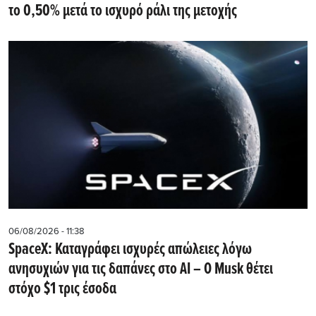
το 0,50% μετά το ισχυρό ράλι της μετοχής
06/08/2026 - 11:38
SpaceX: Καταγράφει ισχυρές απώλειες λόγω
ανησυχιών για τις δαπάνες στο AI – Ο Musk θέτει
στόχο $1 τρις έσοδα