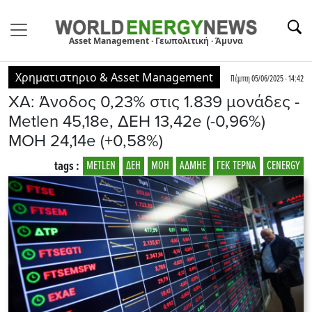
Asset Management · Γεωπολιτική · Άμυνα
Χρηματιστηριο & Asset Management
Πέμπτη 05/06/2025 - 14:42
XA: Άνοδος 0,23% στις 1.839 μονάδες -
Metlen 45,18e, ΔΕΗ 13,42e (-0,96%)
ΜΟΗ 24,14e (+0,58%)
tags :
METLEN
ΔΕΗ
ΜΟΗ
ΑΔΜΗΕ
ΓΕΚ ΤΕΡΝΑ
CENERGY