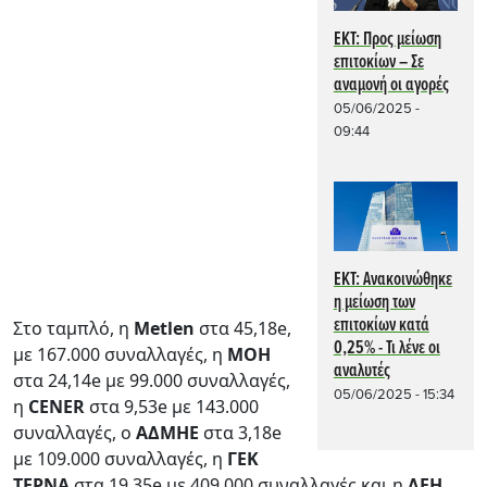
ΕΚΤ: Προς μείωση
επιτοκίων – Σε
αναμονή οι αγορές
05/06/2025 -
09:44
ΕΚΤ: Ανακοινώθηκε
η μείωση των
επιτοκίων κατά
Στο ταμπλό, η
Metlen
στα 45,18e,
0,25% - Τι λένε οι
με 167.000 συναλλαγές, η
ΜΟΗ
αναλυτές
στα 24,14e με 99.000 συναλλαγές,
05/06/2025 - 15:34
η
CENER
στα 9,53e με 143.000
συναλλαγές, ο
ΑΔΜΗΕ
στα 3,18e
με 109.000 συναλλαγές, η
ΓΕΚ
ΤΕΡΝΑ
στα 19,35e με 409.000 συναλλαγές και η
ΔΕΗ