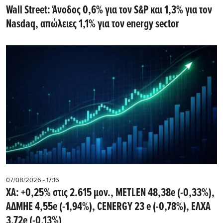
Wall Street: Άνοδος 0,6% για τον S&P και 1,3% για τον
Nasdaq, απώλειες 1,1% για τον energy sector
07/08/2026 - 17:16
ΧΑ: +0,25% στις 2.615 μον., METLEN 48,38e (-0,33%),
ΑΔΜΗΕ 4,55e (-1,94%), CENERGY 23 e (-0,78%), ΕΛΧΑ
3,72e (-0,13%)