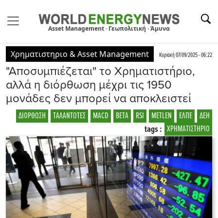
Asset Management · Γεωπολιτική · Άμυνα
Χρηματιστηριο & Asset Management
Κυριακή 07/09/2025 - 06:22
"Aποσυμπιέζεται" το Χρηματιστήριο,
αλλά η διόρθωση μέχρι τις 1950
μονάδες δεν μπορεί να αποκλειστεί
ΔΙΟΡΘΩΣΗ
ΤΑΛΑΝΤΩΤΕΣ
MACD
BETA
RSI
METLEN
ΕΛΠΕ
ΔΕΗ
tags :
ΧΡΗΜΑΤΙΣΤΗΡΙΟ