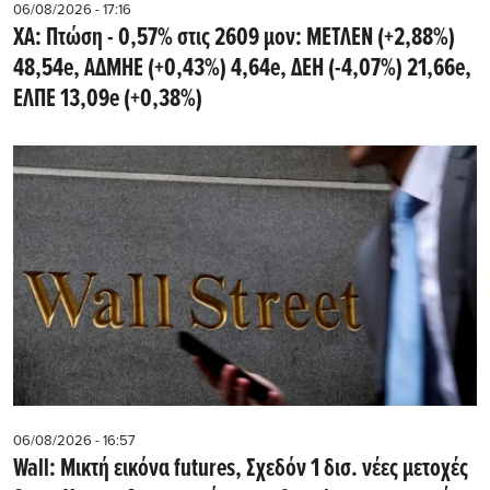
06/08/2026 - 17:16
ΧΑ: Πτώση - 0,57% στις 2609 μον: ΜΕΤΛΕΝ (+2,88%)
48,54e, ΑΔΜΗΕ (+0,43%) 4,64e, ΔΕΗ (-4,07%) 21,66e,
ΕΛΠΕ 13,09e (+0,38%)
06/08/2026 - 16:57
Wall: Μικτή εικόνα futures, Σχεδόν 1 δισ. νέες μετοχές