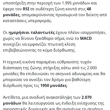
υποστήριξη στην περιοχή των 1.995 μονάδων και
έφερε τον
RSI
σε ουδέτερη ζώνη κοντά στις
48
μονάδες
, απομακρύνοντας προσωρινά τον δείκτη από
καταστάσεις υπεραγοράς.
Οι
ημερήσιοι ταλαντωτές
έχουν πλέον ισορροπήσει,
χωρίς να δίνουν ξεκάθαρο σήμα, ενώ το
MACD
συνεχίζει να εμφανίζει πτωτική κλίση
επιβεβαιώνοντας το κύμα διόρθωσης.
Η τεχνική εικόνα παραμένει εύθραυστη: τυχόν
διάσπαση της ζώνης στήριξης κάτω από τις 2.000
μονάδες θα επιδεινώσει το σκηνικό αδυναμίας και θα
μπορούσε να ανοίξει τον δρόμο για βαθύτερη
διόρθωση προς τις
1950 μονάδες
.
Αντίθετα, μια ανοδική ανακατάληψη των
2.070
μονάδων
θα λειτουργούσε ως ένδειξη ενίσχυσης της
αγοραστικής δυναμικής και θα ανανέωνε το σενάριο