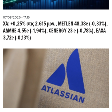
07/08/2026 - 17:16
ΧΑ: +0,25% στις 2.615 μον., METLEN 48,38e (-0,33%),
ΑΔΜΗΕ 4,55e (-1,94%), CENERGY 23 e (-0,78%), ΕΛΧΑ
3,72e (-0,13%)