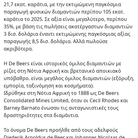
21,7 εκατ. καράτια, με την εκτιμώμενη παγκόσμια
παραγωγή φυσικών διαμαντιών περίπου 105 εκατ.
καράτια το 2025. Σε αξία είναι μεγαλύτερο, περίπου
35%, με βάση τις πωλήσεις ακατέργαστων διαμαντιών
3 δισ. δολάρια έναντι εκτιμώμενης παγκόσμιας αξίας
παραγωγής 8,5 δισ. δολάρια. Αλλά πωλούσε
ακριβότερα.
Η De Beers είναι ιστορικός όμιλος διαμαντιών με
ρίζες στη Νότια Αφρική και βρετανικό αποικιακό
υπόβαθρο. είναι μεγάλος όμιλος διαμαντιών (εξόρυξη,
εμπορία, ταξινόμηση και κοσμήματα).
Ιδρύθηκε στη Νότια Αφρική το 1888 ως De Beers
Consolidated Mines Limited, όταν οι Cecil Rhodes και
Barney Barnato ένωσαν τις ανταγωνιστικές τους
δραστηριότητες στα διαμάντια.
Το όνομα De Beers προήλθε από τους αδελφούς
Diederik Arnoldus de Beer και Johannes Nicolaas de