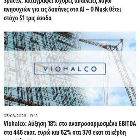
SpaceX: Καταγράφει ισχυρές απώλειες λόγω
ανησυχιών για τις δαπάνες στο AI – Ο Musk θέτει
στόχο $1 τρις έσοδα
05/08/2026 - 19:13
Viohalco: Αύξηση 18% στο αναπροσαρμοσμένο EBITDA
στα 446 εκατ. ευρώ και 62% στα 370 εκατ τα κέρδη