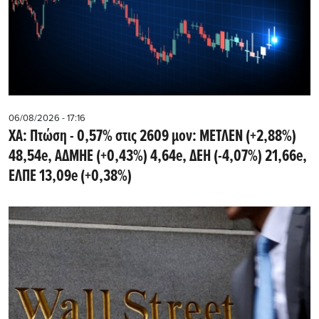
06/08/2026 - 17:16
ΧΑ: Πτώση - 0,57% στις 2609 μον: ΜΕΤΛΕΝ (+2,88%)
48,54e, ΑΔΜΗΕ (+0,43%) 4,64e, ΔΕΗ (-4,07%) 21,66e,
ΕΛΠΕ 13,09e (+0,38%)