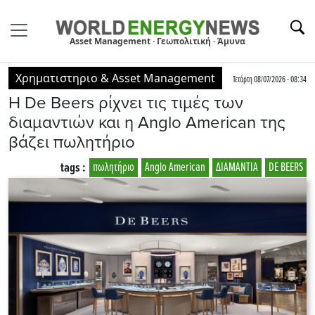
Asset Management · Γεωπολιτική · Άμυνα
Χρηματιστηριο & Asset Management
Τετάρτη 08/07/2026 - 08:34
Η De Beers ρίχνει τις τιμές των
διαμαντιών και η Anglo American της
βάζει πωλητήριο
tags :
πωλητήριο
Anglo American
ΔΙΑΜΑΝΤΙΑ
DE BEERS