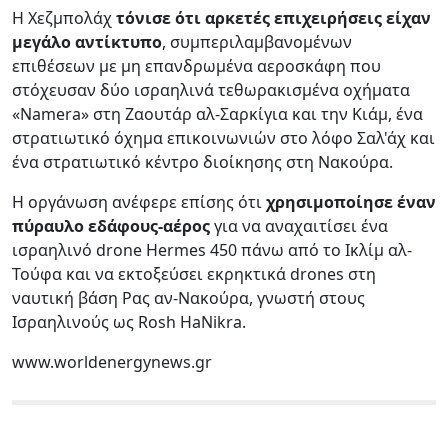
Η Χεζμπολάχ
τόνισε ότι αρκετές επιχειρήσεις είχαν
μεγάλο αντίκτυπο
, συμπεριλαμβανομένων
επιθέσεων με μη επανδρωμένα αεροσκάφη που
στόχευσαν δύο ισραηλινά τεθωρακισμένα οχήματα
«Namera» στη Ζαουτάρ αλ-Σαρκίγια και την Κιάμ, ένα
στρατιωτικό όχημα επικοινωνιών στο λόφο Σαλ'άχ και
ένα στρατιωτικό κέντρο διοίκησης στη Νακούρα.
Η οργάνωση ανέφερε επίσης ότι
χρησιμοποίησε έναν
πύραυλο εδάφους-αέρος
για να αναχαιτίσει ένα
ισραηλινό drone Hermes 450 πάνω από το Ικλίμ αλ-
Τούφα και να εκτοξεύσει εκρηκτικά drones στη
ναυτική βάση Ρας αν-Νακούρα, γνωστή στους
Ισραηλινούς ως Rosh HaNikra.
www.worldenergynews.gr