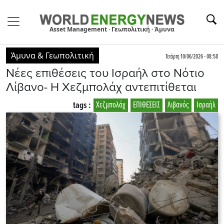
Asset Management · Γεωπολιτική · Άμυνα
Άμυνα & Γεωπολιτική
Τετάρτη 10/06/2026 - 08:58
Νέες επιθέσεις του Ισραήλ στο Νότιο
Λίβανο- Η Χεζμπολάχ αντεπιτίθεται
tags :
Χεζμπολάχ
ΕΠΙΘΕΣΕΙΣ
Λιβανός
Ισραήλ