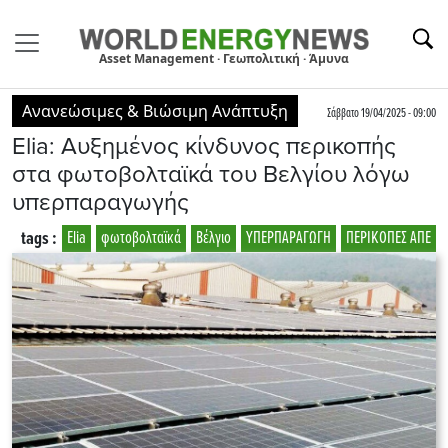
Asset Management · Γεωπολιτική · Άμυνα
Ανανεώσιμες & Βιώσιμη Ανάπτυξη
Σάββατο 19/04/2025 - 09:00
Elia: Αυξημένος κίνδυνος περικοπής
στα φωτοβολταϊκά του Βελγίου λόγω
υπερπαραγωγής
tags :
Elia
φωτοβολταϊκά
Βέλγιο
ΥΠΕΡΠΑΡΑΓΩΓΗ
ΠΕΡΙΚΟΠΕΣ ΑΠΕ