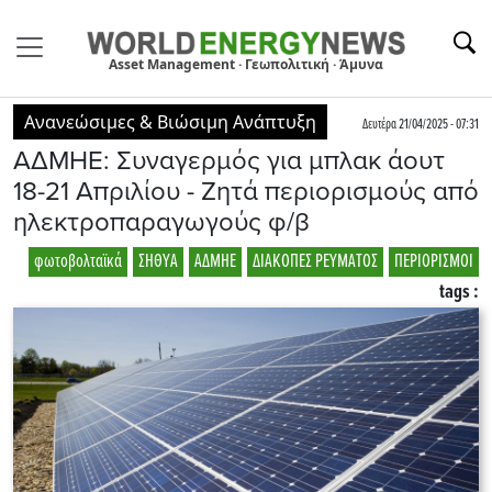
Asset Management · Γεωπολιτική · Άμυνα
Ανανεώσιμες & Βιώσιμη Ανάπτυξη
Δευτέρα 21/04/2025 - 07:31
ΑΔΜΗΕ: Συναγερμός για μπλακ άουτ
18-21 Απριλίου - Ζητά περιορισμούς από
ηλεκτροπαραγωγούς φ/β
φωτοβολταϊκά
ΣΗΘΥΑ
ΑΔΜΗΕ
ΔΙΑΚΟΠΕΣ ΡΕΥΜΑΤΟΣ
ΠΕΡΙΟΡΙΣΜΟΙ
tags :