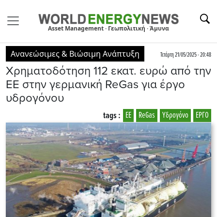
Asset Management · Γεωπολιτική · Άμυνα
Ανανεώσιμες & Βιώσιμη Ανάπτυξη
Τετάρτη 21/05/2025 - 20:48
Χρηματοδότηση 112 εκατ. ευρώ από την
ΕΕ στην γερμανική ReGas για έργο
υδρογόνου
tags :
ΕΕ
ReGas
Υδρογόνο
ΕΡΓΟ