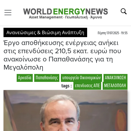
Asset Management · Γεωπολιτική · Άμυνα
Ανανεώσιμες & Βιώσιμη Ανάπτυξη
Πέμπτη 17/07/2025 - 19:55
Έργο αποθήκευσης ενέργειας ανήκει
στις επενδύσεις 210,5 εκατ. ευρώ που
ανακοίνωσε ο Παπαθανάσης για τη
Μεγαλόπολη
Αρκαδία
Παπαθανάσης
υπουργείο Οικονομικών
ΑΝΑΚΟΙΝΩΣΗ
tags :
επενδυσεις ΑΠΕ
ΜΕΓΑΛΟΠΟΛΗ