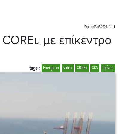
Πέμπτη 08/05/2025 - 11:11
α COREu με επίκεντρο
tags :
Energean
video
COREu
CCS
Πρίνος