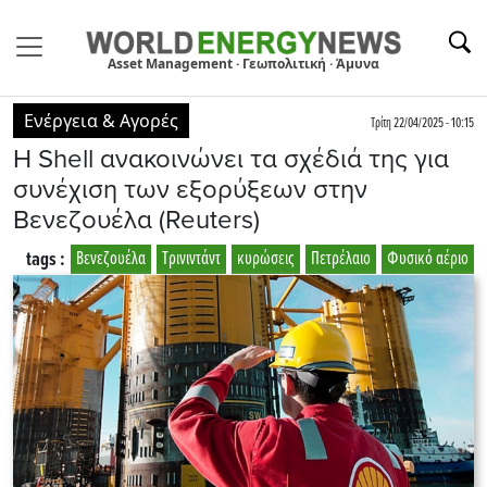
Asset Management · Γεωπολιτική · Άμυνα
Ενέργεια & Αγορές
Τρίτη 22/04/2025 - 10:15
Η Shell ανακοινώνει τα σχέδιά της για
συνέχιση των εξορύξεων στην
Βενεζουέλα (Reuters)
tags :
Βενεζουέλα
Τρινιντάντ
κυρώσεις
Πετρέλαιο
Φυσικό αέριο