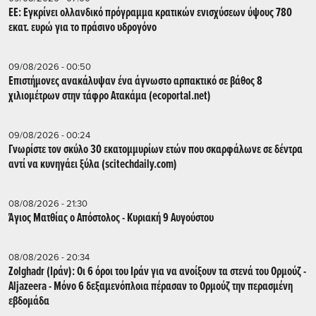
ΕΕ: Εγκρίνει ολλανδικό πρόγραμμα κρατικών ενισχύσεων ύψους 780
εκατ. ευρώ για το πράσινο υδρογόνο
09/08/2026 - 00:50
Επιστήμονες ανακάλυψαν ένα άγνωστο αρπακτικό σε βάθος 8
χιλιομέτρων στην τάφρο Ατακάμα (ecoportal.net)
09/08/2026 - 00:24
Γνωρίστε τον σκύλο 30 εκατομμυρίων ετών που σκαρφάλωνε σε δέντρα
αντί να κυνηγάει ξύλα (scitechdaily.com)
08/08/2026 - 21:30
Άγιος Ματθίας ο Απόστολος - Κυριακή 9 Αυγούστου
08/08/2026 - 20:34
Zolghadr (Ιράν): Οι 6 όροι του Ιράν για να ανοίξουν τα στενά του Ορμούζ -
Aljazeera - Mόνο 6 δεξαμενόπλοια πέρασαν το Ορμούζ την περασμένη
εβδομάδα