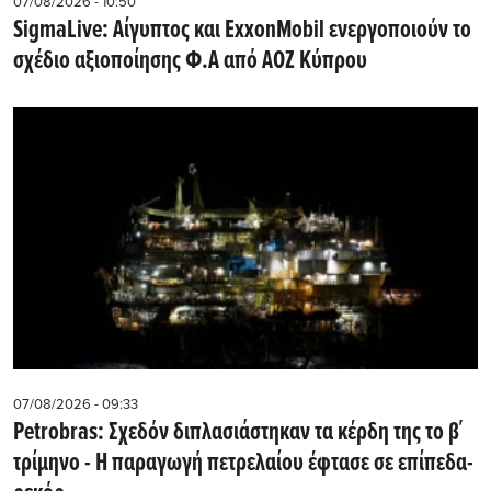
07/08/2026 - 10:50
SigmaLive: Αίγυπτος και ExxonMobil ενεργοποιούν το
σχέδιο αξιοποίησης Φ.Α από ΑΟΖ Κύπρου
07/08/2026 - 09:33
Petrobras: Σχεδόν διπλασιάστηκαν τα κέρδη της το β΄
τρίμηνο - Η παραγωγή πετρελαίου έφτασε σε επίπεδα-