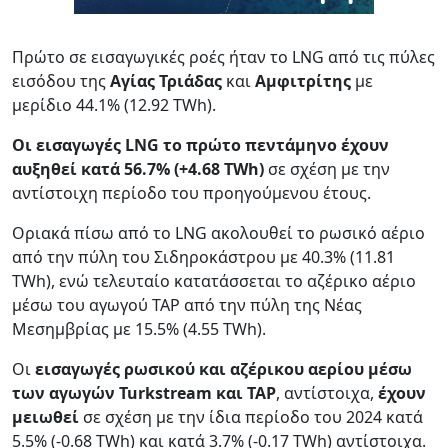
Πρώτο σε εισαγωγικές ροές ήταν το LNG από τις πύλες
εισόδου της
Αγίας Τριάδας
και
Αμφιτρίτης
με
μερίδιο 44.1% (12.92 TWh).
Οι εισαγωγές LNG το πρώτο πεντάμηνο έχουν
αυξηθεί κατά 56.7% (+4.68 TWh)
σε σχέση με την
αντίστοιχη περίοδο του προηγούμενου έτους.
Οριακά πίσω από το LNG ακολουθεί το ρωσικό αέριο
από την πύλη του Σιδηροκάστρου με 40.3% (11.81
TWh), ενώ τελευταίο κατατάσσεται το αζέρικο αέριο
μέσω του αγωγού TAP από την πύλη της Νέας
Μεσημβρίας με 15.5% (4.55 TWh).
Οι
εισαγωγές ρωσικού και αζέρικου αερίου μέσω
των αγωγών Turkstream και TAP
, αντίστοιχα,
έχουν
μειωθεί
σε σχέση με την ίδια περίοδο του 2024 κατά
5.5% (-0.68 ΤWh) και κατά 3.7% (-0.17 TWh) αντίστοιχα.