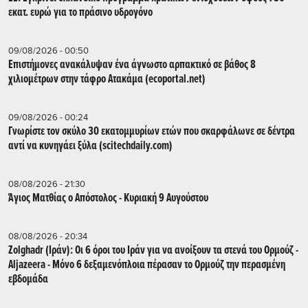
εκατ. ευρώ για το πράσινο υδρογόνο
09/08/2026 - 00:50
Επιστήμονες ανακάλυψαν ένα άγνωστο αρπακτικό σε βάθος 8
χιλιομέτρων στην τάφρο Ατακάμα (ecoportal.net)
09/08/2026 - 00:24
Γνωρίστε τον σκύλο 30 εκατομμυρίων ετών που σκαρφάλωνε σε δέντρα
αντί να κυνηγάει ξύλα (scitechdaily.com)
08/08/2026 - 21:30
Άγιος Ματθίας ο Απόστολος - Κυριακή 9 Αυγούστου
08/08/2026 - 20:34
Zolghadr (Ιράν): Οι 6 όροι του Ιράν για να ανοίξουν τα στενά του Ορμούζ -
Aljazeera - Mόνο 6 δεξαμενόπλοια πέρασαν το Ορμούζ την περασμένη
εβδομάδα