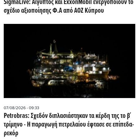
SigmaLive: Αίγυπτος και ExxonMobil ενεργοποιούν το
σχέδιο αξιοποίησης Φ.Α από ΑΟΖ Κύπρου
07/08/2026 - 09:33
Petrobras: Σχεδόν διπλασιάστηκαν τα κέρδη της το β΄
τρίμηνο - Η παραγωγή πετρελαίου έφτασε σε επίπεδα-
ρεκόρ