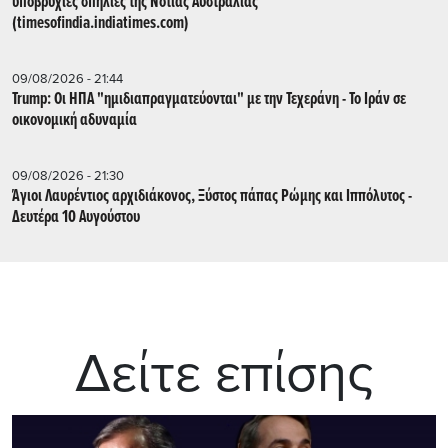
υποβρύχιες σπηλιές της Νότιας Αυστραλίας
(timesofindia.indiatimes.com)
09/08/2026 - 21:44
Trump: Οι ΗΠΑ "ημιδιαπραγματεύονται" με την Τεχεράνη - Το Ιράν σε
οικονομική αδυναμία
09/08/2026 - 21:30
Άγιοι Λαυρέντιος αρχιδιάκονος, Ξύστος πάπας Ρώμης και Ιππόλυτος -
Δευτέρα 10 Αυγούστου
Δείτε επίσης