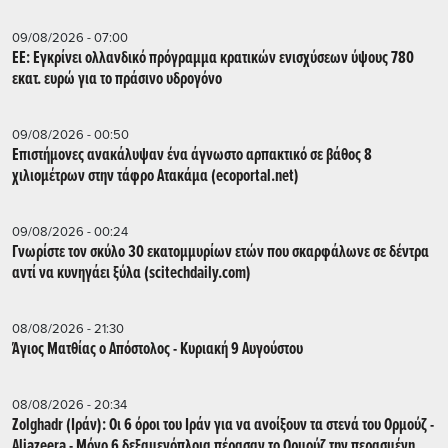
09/08/2026 - 07:00
ΕΕ: Εγκρίνει ολλανδικό πρόγραμμα κρατικών ενισχύσεων ύψους 780
εκατ. ευρώ για το πράσινο υδρογόνο
09/08/2026 - 00:50
Επιστήμονες ανακάλυψαν ένα άγνωστο αρπακτικό σε βάθος 8
χιλιομέτρων στην τάφρο Ατακάμα (ecoportal.net)
09/08/2026 - 00:24
Γνωρίστε τον σκύλο 30 εκατομμυρίων ετών που σκαρφάλωνε σε δέντρα
αντί να κυνηγάει ξύλα (scitechdaily.com)
08/08/2026 - 21:30
Άγιος Ματθίας ο Απόστολος - Κυριακή 9 Αυγούστου
08/08/2026 - 20:34
Zolghadr (Ιράν): Οι 6 όροι του Ιράν για να ανοίξουν τα στενά του Ορμούζ -
Aljazeera - Mόνο 6 δεξαμενόπλοια πέρασαν το Ορμούζ την περασμένη