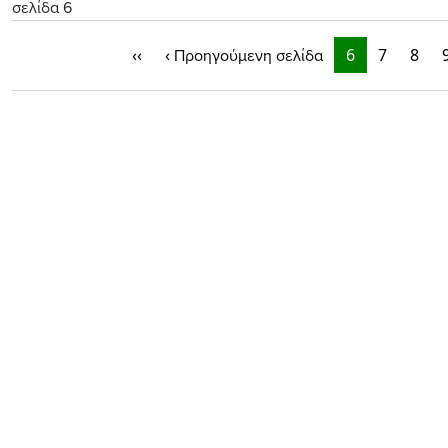
σελίδα 6
‹‹
‹
6
7
8
Προηγούμενη σελίδα