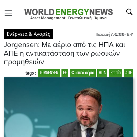
Asset Management · Γεωπολιτική · Άμυνα
Ενέργεια & Αγορές
Παρασκευή 21/02/2025 - 19:44
Jorgensen: Με αέριο από τις ΗΠΑ και
ΑΠΕ η αντικατάσταση των ρωσικών
προμηθειών
tags :
JORGENSEN
ΕΕ
Φυσικό αέριο
ΗΠΑ
Ρωσία
ΑΠΕ