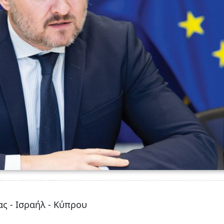
ας - Ισραήλ - Κύπρου