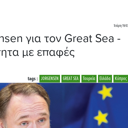
Τετάρτη 19/0
nsen για τον Great Sea -
τητα με επαφές
tags :
JORGENSEN
GREAT SEA
Τουρκία
Ελλάδα
Κύπρος