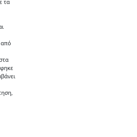
ε τα
αι
 από
 στα
άφηκε
μβάνει
τηση,