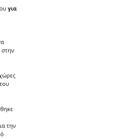
ρου
για
να
ι στην
 χώρες
 του
ήθηκε
ια την
κό