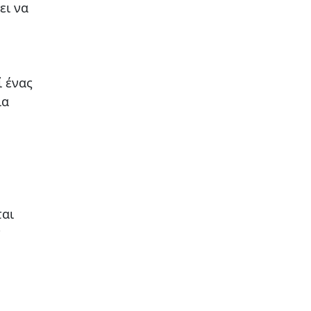
ει να
ί ένας
ια
ται
ν