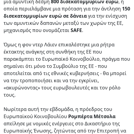
μια αμυντική δέσμη
800 δισεκατομμυρίων ευρώ
, η
οποία περιελάμβανε μια πρόταση για την άντληση
150
δισεκατομμυρίων ευρώ σε δάνεια
για την ενίσχυση
των αμυντικών δαπανών μεταξύ των χωρών της ΕΕ,
μηχανισμός που ονομάζεται
SAFE
.
Όμως η φον ντερ Λάιεν επικαλέστηκε μια ρήτρα
έκτακτης ανάγκης στη συνθήκη της ΕΕ που
παρακάμπτει το Ευρωπαϊκό Κοινοβούλιο, πράγμα που
σημαίνει ότι μόνο το Συμβούλιο της ΕΕ - που
αποτελείται από τις εθνικές κυβερνήσεις - θα μπορεί
να την τροποποιήσει και να την εγκρίνει,
«ακυρώνοντας» τους ευρωβουλευτές και τον ρόλο
τους.
Νωρίτερα αυτή την εβδομάδα, η πρόεδρος του
Ευρωπαϊκού Κοινοβουλίου
Ρομπέρτα Μέτσολα
απείλησε με νομικές ενέργειες στο Δικαστήριο της
Ευρωπαϊκής Ένωσης, ζητώντας από την Επιτροπή να