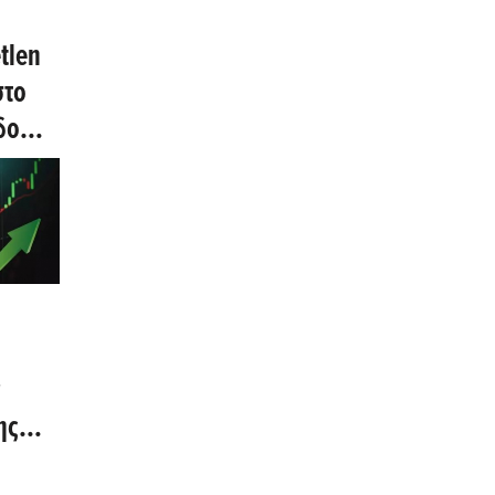
tlen
στο
δο
ν
ης
ταξύ