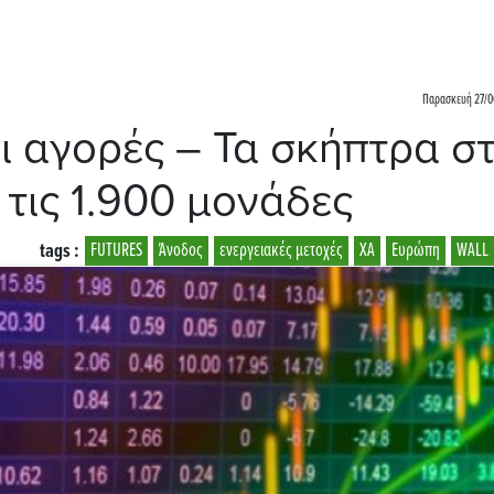
Παρασκευή 27/06
ι αγορές – Τα σκήπτρα στ
 τις 1.900 μονάδες
tags :
FUTURES
Άνοδος
ενεργειακές μετοχές
ΧΑ
Ευρώπη
WALL