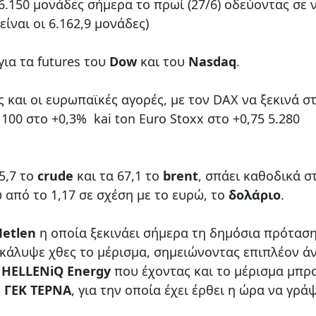
 6.150 μονάδες σήμερα το πρωί (27/6) οδεύοντας σε 
ίναι οι 6.162,9 μονάδες)
ια τα futures του
Dow
και του
Nasdaq
.
και οι ευρωπαϊκές αγορές, με τον DAX να ξεκινά σ
 100 στο +0,3% kai ton Euro Stoxx στο +0,75 5.280
5,7 το
crude
και τα 67,1 το
brent
, σπάει καθοδικά σ
 από το 1,17 σε σχέση με το ευρώ, το
δολάριο
.
etlen
η οποία ξεκινάει σήμερα τη δημόσια πρόταση
 κάλυψε χθες το μέρισμα, σημειώνοντας επιπλέον ά
η
HELLENiQ Energy
που έχοντας και το μέρισμα μπρ
η
ΓΕΚ ΤΕΡΝΑ
, για την οποία έχει έρθει η ώρα να γράψ