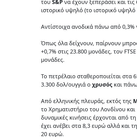
του
S&P
να έχουν ξεπεράσει και τις
ιστορικό υψηλό (το ιστορικό υψηλό ε
Αντίστοιχα ανοδικά πάνω από 0,3% γ
Όπως όλα δείχνουν, παίρνουν μπρος 
+0,7% στις 23.800 μονάδες, τον FTSE
μονάδες.
Το πετρέλαιο σταθεροποιείται στα 6
3.300 δολ/ουγγιά ο
χρυσός
και πάνω
Από ελληνικής πλευράς, εκτός της
M
το Χρηματιστήριο του Λονδίνου και
δυναμικές κινήσεις έρχονται από τ
έχει ανέβει στα 8,3 ευρώ αλλά και τ
20 ευρώ.