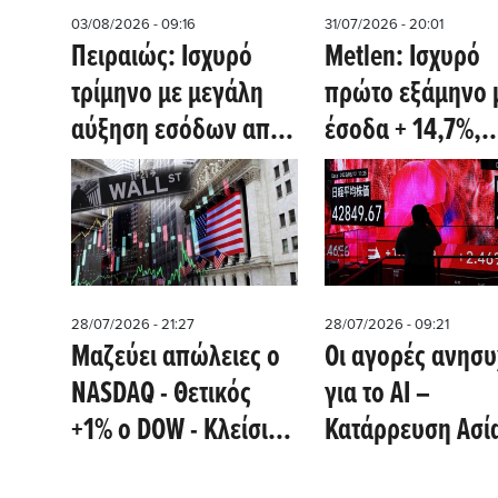
μεγαλύτερο
Cenergy
03/08/2026 - 09:16
31/07/2026 - 20:01
Ευρωπαίο επενδυτή
Πειραιώς: Ισχυρό
Metlen: Iσχυρό
υποδομών στην
τρίμηνο με μεγάλη
πρώτο εξάμηνο 
Ελλάδα
αύξηση εσόδων από
έσοδα + 14,7%,
τόκους και
EBITDA 501 εκατ 
προμήθειες- Oι
καθαρά κέρδη 2
πρώτες εκτιμήσεις 8
εκατ προβλέπει 
ξένων οίκων
Optima
28/07/2026 - 21:27
28/07/2026 - 09:21
Μαζεύει απώλειες ο
Οι αγορές ανησ
NASDAQ - Θετικός
για το AI –
+1% ο DOW - Kλείσιμο
Κατάρρευση Ασί
Metlen 44,66 e στο