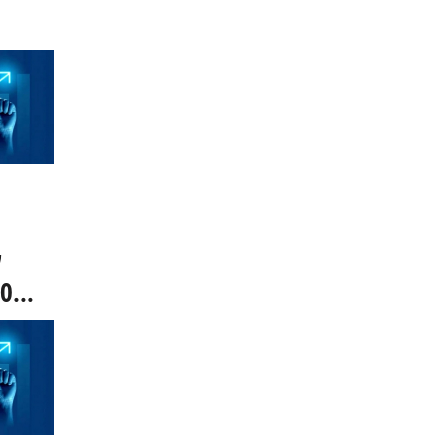
ν
40
χο,
- Οι
εθών