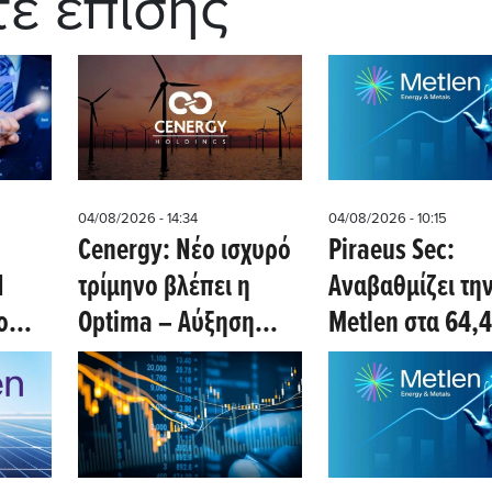
τε επίσης
04/08/2026 - 14:34
04/08/2026 - 10:15
Cenergy: Νέο ισχυρό
Piraeus Sec:
Η
τρίμηνο βλέπει η
Αναβαθμίζει τη
ο
Optima – Αύξηση
Metlen στα 64,
ΛΠΕ
κερδών 41% στο
ευρώ τιμή - στό
21
εξάμηνο
χάρις το γάλλιο 
εκτιμήσεις μεγ
μέχρι το 2028