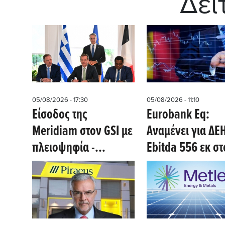
Δεί
05/08/2026 - 17:30
05/08/2026 - 11:10
Eίσοδος της
Eurobank Eq:
Meridiam στον GSI με
Αναμένει για ΔΕ
πλειοψηφία -
Εbitda 556 εκ στ
Πρωθυπουργός: Ο
β΄τρίμηνο, για Ε
ΑΔΜΗΕ παραμένει
καθαρά κέρδη 3
στρατηγικός μέτοχος
εκατ - Ισχυρά
- Φέραμε τον
αποτελέσματα η