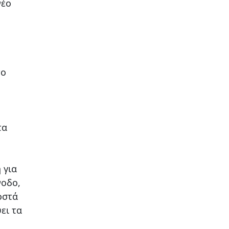
νέο
το
τα
 για
νοδο,
οστά
ει τα