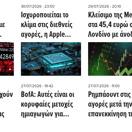
30/07/2026 - 23:50
29/07/2026 - 20:10
Iσχυροποιείται το
Kλείσιμο της Me
με
κλίμα στις διεθνείς
στα 45,4 ευρώ 
αγορές, η Apple
Λονδίνο με άνο
και
ξεπέρασε τις
+1,66%
78
εκτιμήσεις - Kλείσιμο
η
Metlen στα 45,22 στο
Λονδίνο
27/07/2026 - 19:42
27/07/2026 - 11:00
υχούν
BofA: Αυτές είναι οι
Ρημπάουντ στις
κορυφαίες μετοχές
αγορές μετά τη
ας
ημιαγωγών για
επανεκκίνηση τ
αγορά μετά το selloff
διπλωματίας με