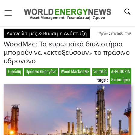
Asset Management · Γεωπολιτική · Άμυνα
Ανανεώσιμες & Βιώσιμη Ανάπτυξη
Σάββατο 23/08/2025 - 07:05
WoodMac: Τα ευρωπαϊκά διυλιστήρια
μπορούν να «εκτοξεύσουν» το πράσινο
υδρογόνο
Ευρώπη
Πράσινο υδρογόνο
Wood Mackenzie
ναυτιλία
ΑΕΡΟΠΟΡΙΑ
tags :
διυλιστήρια