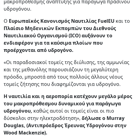
μακροπρόθεσμης ανάπτυξης για παράγωγα πράσινου
υδρογόνου.
Ο
Ευρωπαϊκός Κανονισμός Ναυτιλίας FuelEU
και το
Πλαίσιο Μηδενικών Εκπομπών του Διεθνούς
Ναυτιλιακού Οργανισμού (ICO) αυξάνουν το
ενδιαφέρον για τα καύσιμα πλοίων που
προέρχονται από υδρογόνο.
«Οι παραδοσιακοί τομείς της διύλισης, της αμμωνίας
και της μεθανόλης παρουσιάζουν τη μεγαλύτερη
πρόοδο, μπροστά από τους πολλούς άλλους νέους
τομείς ζήτησης που διαφημίζονται για υδρογόνο.
Η ναυτιλία και η αεροπορία κατέχουν μεγάλο μέρος
του μακροπρόθεσμου δυναμικού για παράγωγα
υδρογόνου,
καθώς αυτοί οι τομείς είναι οι πιο
δύσκολοι στην ηλεκτροδότηση»,
δήλωσε ο Murray
Douglas, (Αντιπρόεδρος Έρευνας Υδρογόνου στην
Wood Mackenzie).