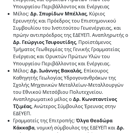
Υπουργείου Περιβάλλοντος και Ενέργειας
Μέλος:
Δρ. Σπυρίδων Μπέλλας
, Κύριος
Ερευνητής και Πρόεδρος του Επιστημονικού
Συμβουλίου του Ινστιτούτου Γεωενέργειας, και
πρώην αντιπρόεδρος της ΕΔΕΥΕΠ. Αναπληρωτής ο
Δρ. Γεώργιος Τσιφουτίδης
, Προϊστάμενος
Τμήματος Γεωθερμίας της Γενικής Γραμματείας
Ενέργειας και Ορυκτών Πρώτων Υλών του
Υπουργείου Περιβάλλοντος και Ενέργειας.
Μέλος:
Δρ. Ιωάννης Βακαλάς
, Επίκουρος
Καθηγητής Γεωλογίας Υδρογονανθράκων της
Σχολής Μηχανικών Μεταλλείων-Μεταλλουργών
του Εθνικού Μετσόβιου Πολυτεχνείου.
Αναπληρωματικό μέλος ο
Δρ. Κωνσταντίνος
Τζιμέας
, Ανώτερος Σύμβουλος Έρευνας στην
ΕΔΕΥΕΠ.
Γραμματείς της Επιτροπής:
Όλγα Θεοδώρα
Κάκκαβα
, νομική σύμβουλος της ΕΔΕΥΕΠ και
Δρ.