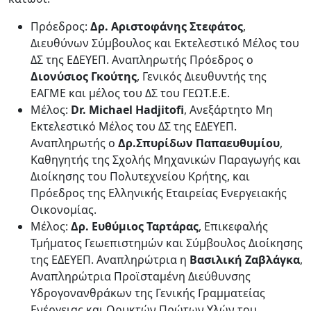
Πρόεδρος:
Δρ. Αριστοφάνης Στεφάτος
,
Διευθύνων Σύμβουλος και Εκτελεστικό Μέλος του
ΔΣ της ΕΔΕΥΕΠ. Αναπληρωτής Πρόεδρος ο
Διονύσιος Γκούτης
, Γενικός Διευθυντής της
ΕΑΓΜΕ και μέλος του ΔΣ του ΓΕΩΤ.Ε.Ε.
Μέλος:
Dr
.
Michael
Hadjitofi
, Ανεξάρτητο Μη
Εκτελεστικό Μέλος του ΔΣ της ΕΔΕΥΕΠ.
Αναπληρωτής ο
Δρ.
Σπυρίδων Παπαευθυμίου
,
Καθηγητής της Σχολής Μηχανικών Παραγωγής και
Διοίκησης του Πολυτεχνείου Κρήτης, και
Πρόεδρος της Ελληνικής Εταιρείας Ενεργειακής
Οικονομίας.
Μέλος:
Δρ. Ευθύμιος Ταρτάρας
, Επικεφαλής
Τμήματος Γεωεπιστημών και Σύμβουλος Διοίκησης
της ΕΔΕΥΕΠ. Αναπληρώτρια η
Βασιλική Ζαβλάγκα
,
Αναπληρώτρια Προϊσταμένη Διεύθυνσης
Υδρογονανθράκων της Γενικής Γραμματείας
Ενέργειας και Ορυκτών Πρώτων Υλών του