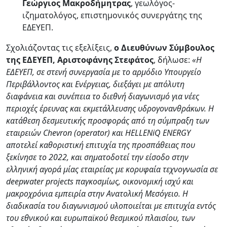
Γεώργιος Μακροδήμητρας
, γεωλόγος-
ιζηματολόγος, επιστημονικός συνεργάτης της
ΕΔΕΥΕΠ.
Σχολιάζοντας τις εξελίξεις,
ο Διευθύνων Σύμβουλος
της ΕΔΕΥΕΠ, Αριστοφάνης Στεφάτος
, δήλωσε:
«Η
ΕΔΕΥΕΠ, σε στενή συνεργασία με το αρμόδιο Υπουργείο
Περιβάλλοντος και Ενέργειας, διεξάγει με απόλυτη
διαφάνεια και συνέπεια το διεθνή διαγωνισμό
για νέες
περιοχές έρευνας και εκμετάλλευσης υδρογονανθράκων
. Η
κατάθεση δεσμευτικής προσφοράς από τη σύμπραξη των
εταιρειών
Chevron
(
operator
) και HELLENiQ
ENERGY
αποτελεί καθοριστική επιτυχία της προσπάθειας που
ξεκίνησε το 2022, και σηματοδοτεί την είσοδο στην
ελληνική αγορά μίας εταιρείας με κορυφαία τεχνογνωσία σε
deepwater projects παγκοσμίως, οικονομική ισχύ και
μακροχρόνια εμπειρία στην Ανατολική Μεσόγειο. Η
διαδικασία του διαγωνισμού υλοποιείται με επιτυχία εντός
του εθνικού και ευρωπαϊκού θεσμικού πλαισίου, των