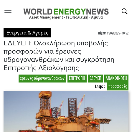
Asset Management · Γεωπολιτική · Άμυνα
Ενέργεια & Αγορές
Πέμπτη 11/09/2025 - 10:52
ΕΔΕΥΕΠ: Ολοκλήρωση υποβολής
προσφορών για έρευνες
υδρογονανθράκων και συγκρότηση
Επιτροπής Αξιολόγησης
έρευνες υδρογονανθράκων
ΕΠΙΤΡΟΠΗ
ΕΔΕΥΕΠ
ΑΝΑΚΟΙΝΩΣΗ
tags :
προσφορές