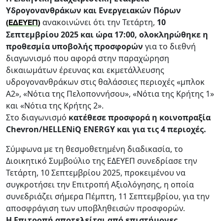
Υδρογονανθράκων και Ενεργειακών Πόρων
ανακοινώνει ότι την Τετάρτη,
10
(
ΕΔΕΥΕΠ
)
Σεπτεμβρίου 2025 και ώρα 17:00, ολοκληρώθηκε η
προθεσμία υποβολής προσφορών
για το διεθνή
διαγωνισμό που αφορά στην παραχώρηση
δικαιωμάτων έρευνας και εκμετάλλευσης
υδρογονανθράκων στις θαλάσσιες περιοχές «μπλοκ
Α2», «Νότια της Πελοποννήσου», «Νότια της Κρήτης 1»
και «Νότια της Κρήτης 2».
Στο διαγωνισμό
κατέθεσε προσφορά η κοινοπραξία
Chevron/HELLENiQ ENERGY και για τις 4 περιοχές.
Σύμφωνα με τη θεσμοθετημένη διαδικασία, το
Διοικητικό Συμβούλιο της ΕΔΕΥΕΠ συνεδρίασε την
Τετάρτη, 10 Σεπτεμβρίου 2025, προκειμένου να
συγκροτήσει την Επιτροπή Αξιολόγησης, η οποία
συνεδριάζει σήμερα Πέμπτη, 11 Σεπτεμβρίου, για την
αποσφράγιση των υποβληθεισών προσφορών.
Η Επιτροπή αποτελείται από επιστήμονες