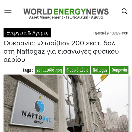
Asset Management · Γεωπολιτική · Άμυνα
Ενέργεια & Αγορές
Παρασκευή 24/10/2025 - 09:14
Ουκρανία: «Σωσίβιο» 200 εκατ. δολ.
στη Naftogaz για εισαγωγές φυσικού
αερίου
tags :
χρηματοδότηση
Φυσικό αέριο
Naftogaz
Ουκρανία