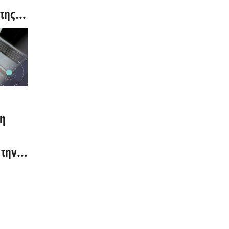
της
ση σε
δαβία
η
 την
ς