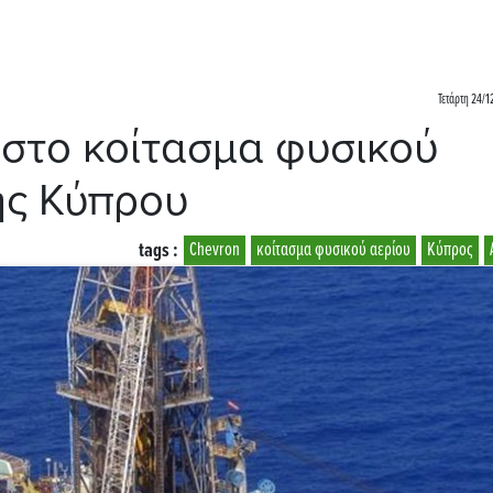
Τετάρτη 24/1
στο κοίτασμα φυσικού
ης Κύπρου
tags :
Chevron
κοίτασμα φυσικού αερίου
Κύπρος