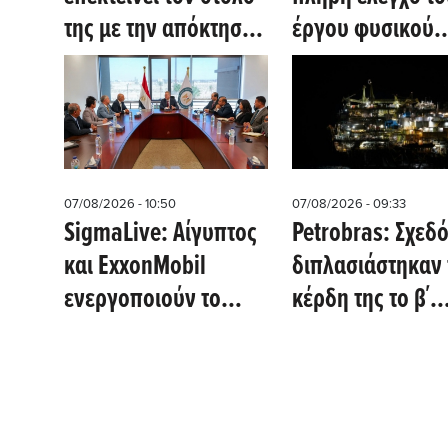
της με την απόκτηση
έργου φυσικού
11 πλοίων αξίας 1,3
αερίου Calypso 
δις δολαρίων
Τρινιντάντ και
Τομπάγκο (Oil Pr
07/08/2026 - 10:50
07/08/2026 - 09:33
SigmaLive: Αίγυπτος
Petrobras: Σχεδ
και ExxonMobil
διπλασιάστηκαν 
ενεργοποιούν το
κέρδη της το β΄
σχέδιο αξιοποίησης
τρίμηνο - Η
Φ.Α από ΑΟΖ Κύπρου
παραγωγή
πετρελαίου έφτ
σε επίπεδα-ρεκ