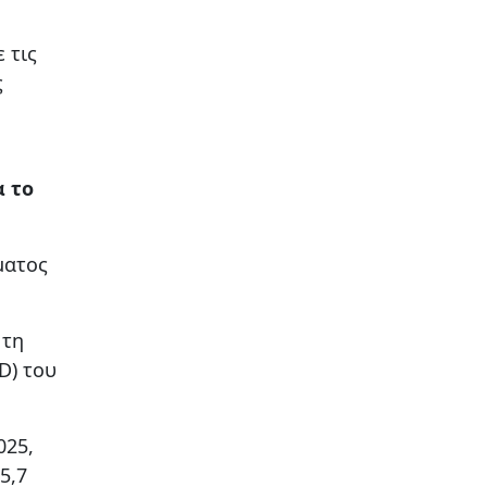
 τις
ς
α το
ματος
 τη
D) του
025,
5,7