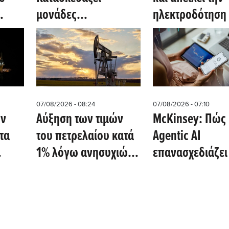
μονάδες
ηλεκτροδότηση 
στο
ηλεκτροπαραγωγής
Ρουμανίας –
με φυσικό αέριο για
Ενεργειακή πίε
ice)
εργοστάσιο
Ουγγαρία, Μολ
παραγωγής chip
(Bloomberg)
07/08/2026 - 08:24
07/08/2026 - 07:10
όν
Αύξηση των τιμών
McKinsey: Πώς 
τα
του πετρελαίου κατά
Agentic AI
1% λόγω ανησυχιών
επανασχεδιάζει
για το άνοιγμα του
εξυπηρέτηση
Στενού του Ορμούζ
πελατών στις
ασε
εταιρείες κοινή
όρ
ωφέλειας