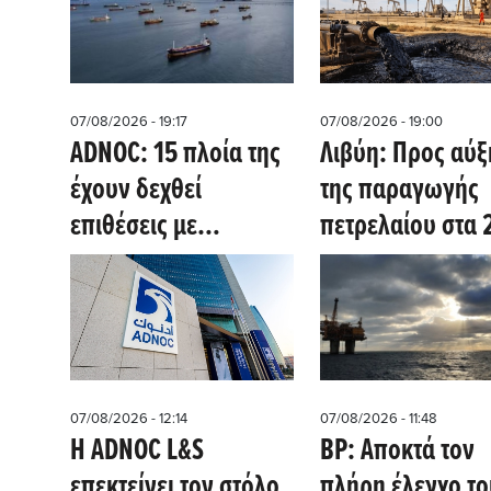
07/08/2026 - 19:17
07/08/2026 - 19:00
ADNOC: 15 πλοία της
Λιβύη: Προς αύ
έχουν δεχθεί
της παραγωγής
επιθέσεις με
πετρελαίου στα 
πυραύλους και
εκατ. βαρέλια τη
drones - Aυξάνονται
ημέρα στις αρχές
οι κίνδυνοι στα Στενά
2030
του Ορμούζ
07/08/2026 - 12:14
07/08/2026 - 11:48
Η ADNOC L&S
BP: Αποκτά τον
επεκτείνει τον στόλο
πλήρη έλεγχο το