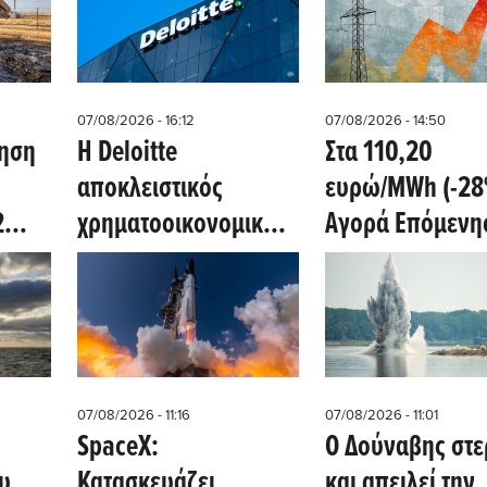
07/08/2026 - 16:12
07/08/2026 - 14:50
ξηση
Η Deloitte
Στα 110,20
αποκλειστικός
ευρώ/MWh (-28
2
χρηματοοικονομικός
Αγορά Επόμενη
ν
σύμβουλος της ΔΕΗ
Ημέρας αύριο
 του
για την είσοδό στην
8/8/2026
πολωνική αγορά
ενέργειας
07/08/2026 - 11:16
07/08/2026 - 11:01
SpaceX:
Ο Δούναβης στε
υ
Κατασκευάζει
και απειλεί την