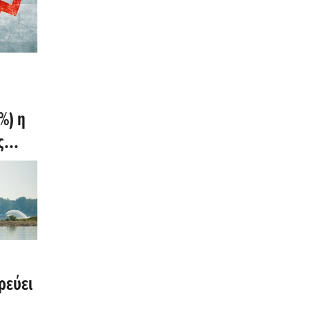
%) η
ς
ρεύει