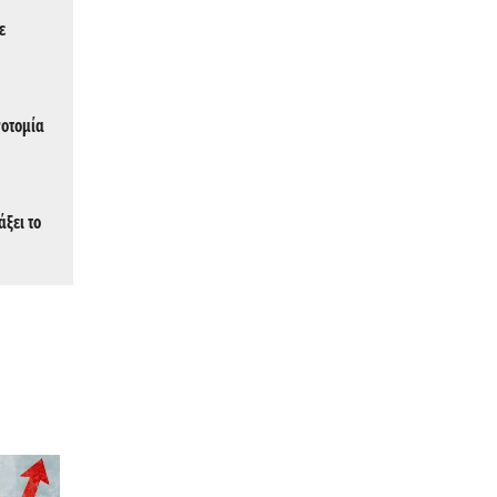
ε
νοτομία
άξει το