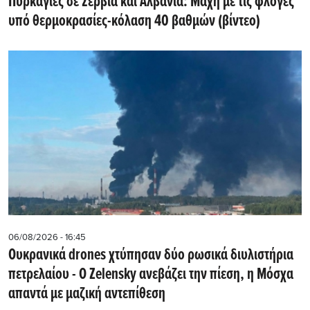
Πυρκαγιές σε Σερβία και Αλβανία: Μάχη με τις φλόγες
υπό θερμοκρασίες-κόλαση 40 βαθμών (βίντεο)
06/08/2026 - 16:45
Ουκρανικά drones χτύπησαν δύο ρωσικά διυλιστήρια
πετρελαίου - Ο Zelensky ανεβάζει την πίεση, η Μόσχα
απαντά με μαζική αντεπίθεση