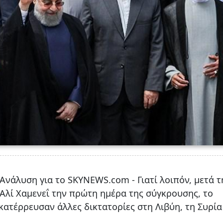
- Ανάλυση για το SKYNEWS.com - Γιατί λοιπόν, μετά τ
Αλί Χαμενεΐ την πρώτη ημέρα της σύγκρουσης, το
ατέρρευσαν άλλες δικτατορίες στη Λιβύη, τη Συρία