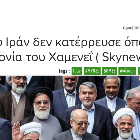
Κυριακή 08/03
υ Ιράν δεν κατέρρευσε ό
νία του Χαμενεΐ ( Skyne
tags :
Ιραν
ΑΜΥΝΕΣ
ΔΟΜΕΣ
Ανάλυση