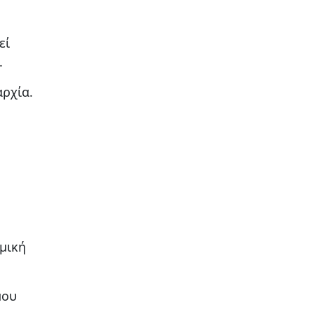
εί
.
αρχία.
μική
μου