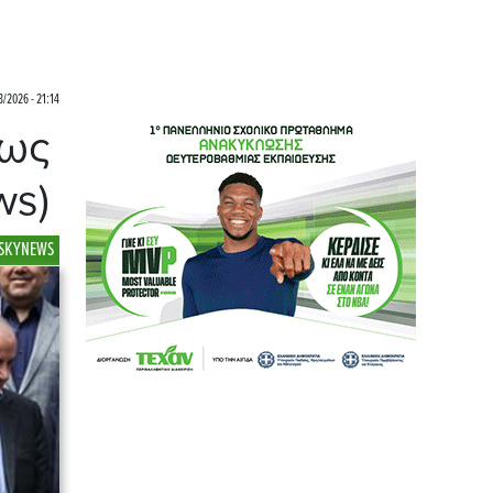
/2026 - 21:14
πως
ws)
SKYNEWS