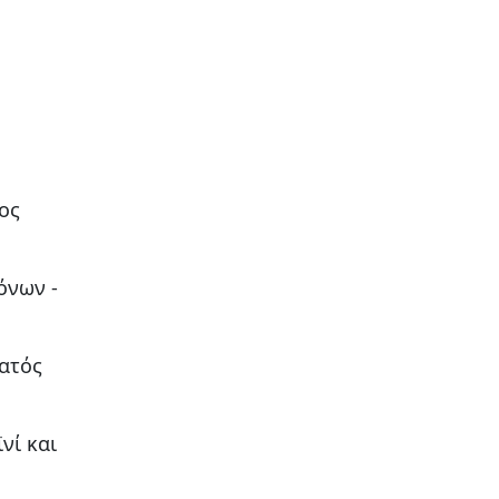
ος
όνων -
ρατός
νί και