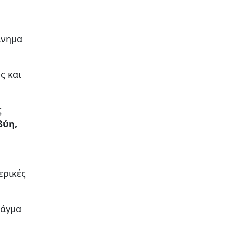
ίνημα
ς και
ς
βύη,
ερικές
ράγμα