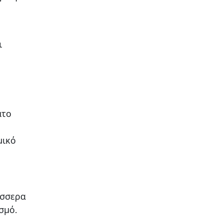
ι
ατο
μικό
έσσερα
σμό.