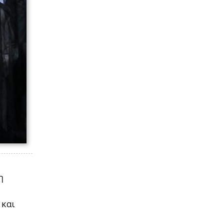
η
 και