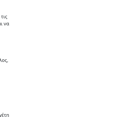
τις
ι να
λος,
γέτη