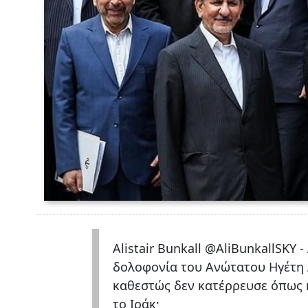
Alistair Bunkall @AliBunkallSKY 
δολοφονία του Ανώτατου Ηγέτη 
καθεστώς δεν κατέρρευσε όπως κ
το Ιράκ;