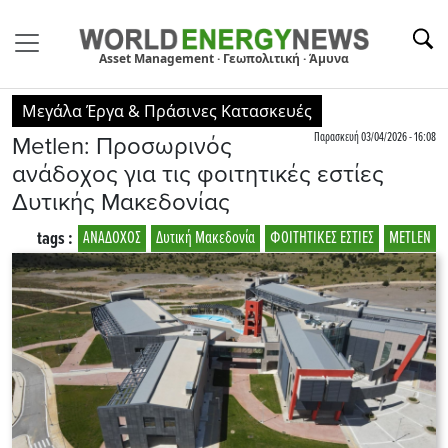
Asset Management · Γεωπολιτική · Άμυνα
Μεγάλα Έργα & Πράσινες Κατασκευές
Παρασκευή 03/04/2026 - 16:08
Μetlen: Προσωρινός
ανάδοχος για τις φοιτητικές εστίες
Δυτικής Μακεδονίας
tags :
ΑΝΑΔΟΧΟΣ
Δυτική Μακεδονία
ΦΟΙΤΗΤΙΚΕΣ ΕΣΤΙΕΣ
ΜETLEN