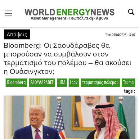
Asset Management · Γεωπολιτική · Άμυνα
Απόψεις
Τρίτη 28/04/2026 - 14:04
Bloomberg: Οι Σαουδάραβες θα
μπορούσαν να συμβάλουν στον
τερματισμό του πολέμου – θα ακούσει
η Ουάσινγκτον;
Bloomberg
ΣΑΟΥΔΑΡΑΒΕΣ
ΗΠΑ
Ιραν
τερματισμός πολέμου
Trump
tags :