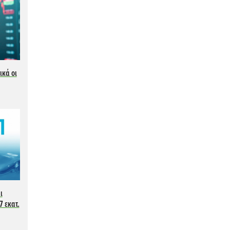
ικά οι
ι
7 εκατ.