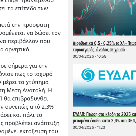
σει τα επίπεδα των
 μετά την πρόσφατη
ναμένεται να δώσει τον
ένα περιβάλλον που
Διορθωτικά 0,5 - 0,25% το ΧΑ - Πτωτ
α αρνητικό.
ευρωαγορές, άνοδος σε χρυσό
30/04/2026 - 10:58
σε σήμερα για την
όνισε πως το ισχυρό
ν μέρει το χτύπημα
τη Μέση Ανατολή. Η
Π θα επιβραδυνθεί
ην συνεπώς από 2,3%
άσει και πάλι το
ΕΥΔΑΠ: Πτώση στα κέρδη το 2025 κα
μειωμένα έσοδα κατά 2,4% στα 364,
ος προβλέπει ανάπτυξη
30/04/2026 - 11:23
ναμένει εκτόξευση του