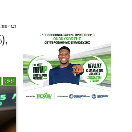
/2026 - 14:23
),
CENER