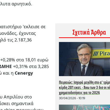
λυτα αρνητικό.
ατιστήριο 'εκλεισε σε
Σχετικά Άρθρα
μονάδες, έχοντας
λό τις 2.187,36
+0,28% στα 18,01 ευρώ
ΔMHE
+0,31% στα 3,285
ώ και η
Cenergy
Πειραιώς: Ισχυρά μεγέθη στο α' τρίμ
κέρδη 281 εκατ. - Άνω των 3 δισ οι ν
χρηματοδοτήσεις για το 2026
υ Απριλίου στο
30/04/2026 - 10:19
ίσκει σημαντικά
ue chips προκειμένου