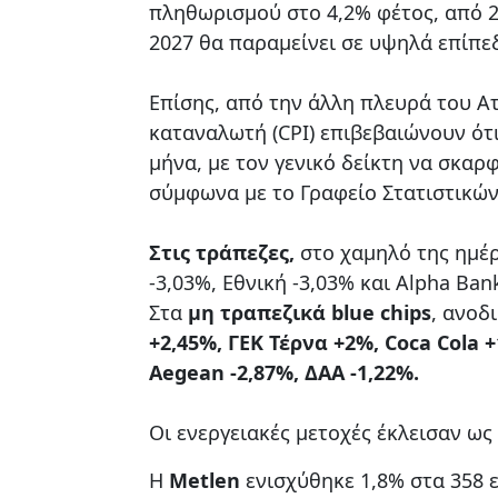
πληθωρισμού στο 4,2% φέτος, από 2,
2027 θα παραμείνει σε υψηλά επίπεδ
Επίσης, από την άλλη πλευρά του Ατ
καταναλωτή (CPI) επιβεβαιώνουν ότ
μήνα, με τον γενικό δείκτη να σκα
σύμφωνα με το Γραφείο Στατιστικών
Στις τράπεζες,
στο χαμηλό της ημέρ
-3,03%, Εθνική -3,03% και Alpha Ban
Στα
μη τραπεζικά blue chips
, ανοδ
+2,45%, ΓΕΚ Τέρνα +2%, Coca Cola 
Aegean -2,87%, ΔΑΑ -1,22%.
Οι ενεργειακές μετοχές έκλεισαν ως 
H
Μetlen
ενισχύθηκε 1,8% στα 358 