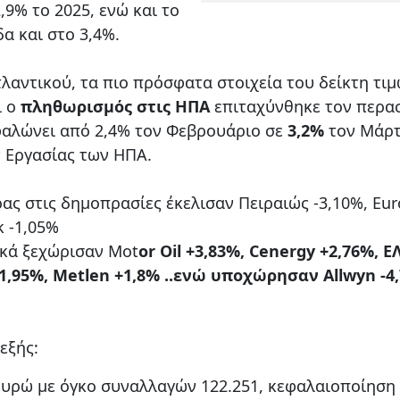
9% το 2025, ενώ και το
α και στο 3,4%.
λαντικού, τα πιο πρόσφατα στοιχεία του δείκτη τι
ι ο
πληθωρισμός στις ΗΠΑ
επιταχύνθηκε τον περα
ρφαλώνει από 2,4% τον Φεβρουάριο σε
3,2%
τον Μάρτ
 Εργασίας των ΗΠΑ.
ας στις δημοπρασίες έκελισαν Πειραιώς -3,10%, Eu
k -1,05%
ικά ξεχώρισαν Mot
or Oil +3,83%, Cenergy +2,76%, Ε
+1,95%, Metlen +1,8% ..ενώ υποχώρησαν Allwyn -4
εξής:
ευρώ με όγκο συναλλαγών 122.251, κεφαλαιοποίηση 