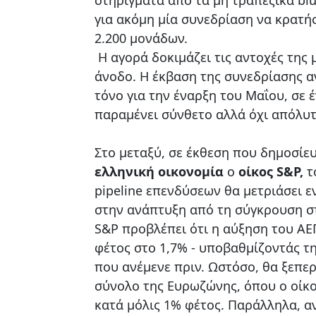
για ακόμη μία συνεδρίαση να κρατή
2.200 μονάδων.
Η αγορά δοκιμάζει τις αντοχές της
άνοδο. Η έκβαση της συνεδρίασης α
τόνο για την έναρξη του Μαΐου, σε 
παραμένει σύνθετο αλλά όχι απόλυτ
Στο μεταξύ, σε έκθεση που δημοσίευ
ελληνική οικονομία
o
oίκος S&P,
τ
pipeline επενδύσεων θα μετριάσει ε
στην ανάπτυξη από τη σύγκρουση σ
S&P προβλέπει ότι η αύξηση του ΑΕ
φέτος στο 1,7% - υποβαθμίζοντάς τ
που ανέμενε πριν. Ωστόσο, θα ξεπερ
σύνολο της Ευρωζώνης, όπου ο οίκ
κατά μόλις 1% φέτος. Παράλληλα, α