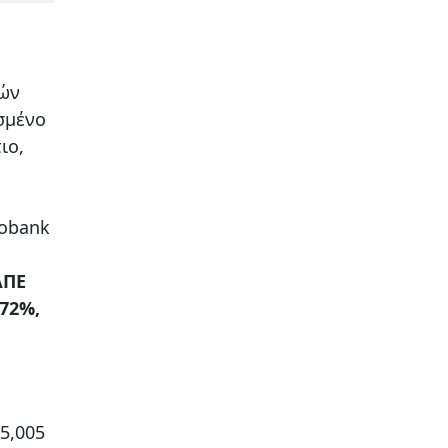
μών
σμένο
ιο,
robank
ΛΠΕ
,72%,
5,005