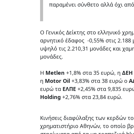
παραμένει σύνθετο αλλά όχι από
Ο Γενικός Δείκτης στο ελληνικό χρημ
αρνητικό έδαφος -0,55% στις 2.188 
υψηλό τις 2.210,31 μονάδες και χαμη
μονάδες.
H
Μetlen
+1,8% στα 35 ευρώ, η
ΔΕΗ
η
Motor Oil
+3,83% στα 38 ευρώ ο
A
ευρώ τα
ΕΛΠΕ
+2,45% στα 9,835 ευρ
Holding
+2,76% στα 23,84 ευρώ.
Κινήσεις διαφύλαξης των κερδών το
χρηματιστήριο Αθηνών, το οποίο βρ
στηρίγματα από τα μη τραπεζικά bl