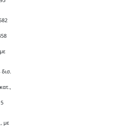
582
458
 με
 δισ.
κατ.,
15
, με