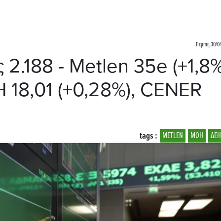
Πέμπτη 30/04
2.188 - Metlen 35e (+1,8%
 18,01 (+0,28%), CENER
tags :
METLEN
ΜΟΗ
ΔΕΗ