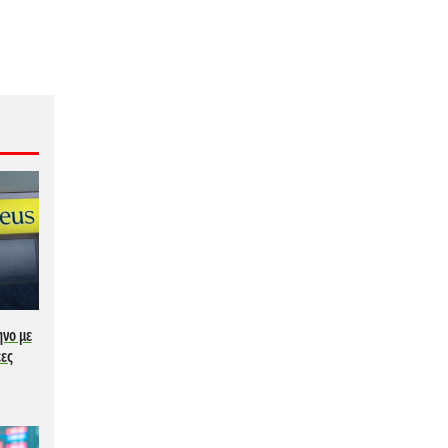
ηνο με
έες