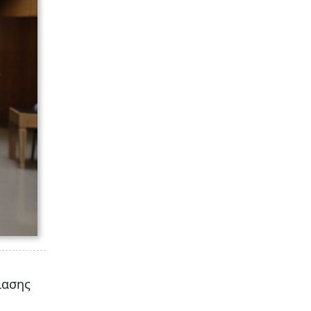
ίασης