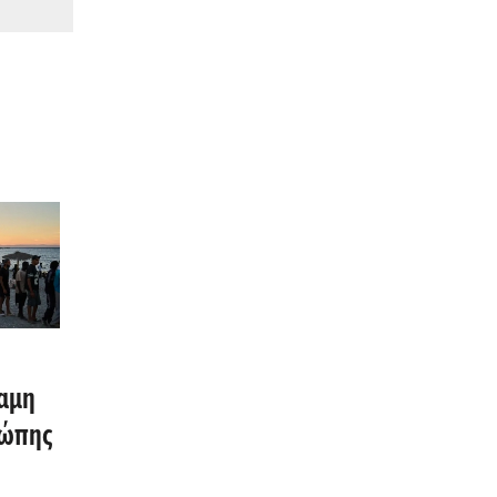
αμη
ρώπης