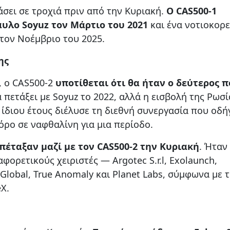
σει σε τροχιά πριν από την Κυριακή.
Ο CAS500-1
υλο Soyuz τον Μάρτιο του 2021
και ένα νοτιοκορε
 τον Νοέμβριο του 2025.
ης
, ο CAS500-2
υποτίθεται ότι θα ήταν ο δεύτερος π
α πετάξει με Soyuz το 2022, αλλά η εισβολή της Ρωσί
ίδιου έτους διέλυσε τη διεθνή συνεργασία που οδή
ρο σε ναφθαλίνη για μια περίοδο.
πέταξαν μαζί με τον CAS500-2 την Κυριακή
. Ήταν
ορετικούς χειριστές — Argotec S.r.l, Exolaunch,
k Global, True Anomaly και Planet Labs, σύμφωνα με 
X.