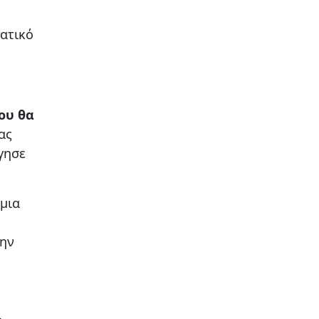
ατικό
ου θα
ας
γησε
 μια
την