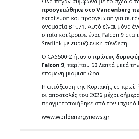
Όλα πήγαν σύμφωνα με το σχέδιο τ
προσγειώθηκε στο Vandenberg πε
εκτόξευση και προσγείωση για αυτόν
ονομασία B1071. Αυτό είναι μόνο έν
οποίο κατέρριψε ένας Falcon 9 στα
Starlink με ευρυζωνική σύνδεση.
Ο CAS500-2 ήταν ο
πρώτος δορυφόρ
Falcon 9,
περίπου 60 λεπτά μετά τη
επόμενη μιάμιση ώρα.
Η εκτόξευση της Κυριακής το πρωί ή
οι αποστολές του 2026 μέχρι σήμερα
πραγματοποιήθηκε από τον ισχυρό F
www.worldenergynews.gr