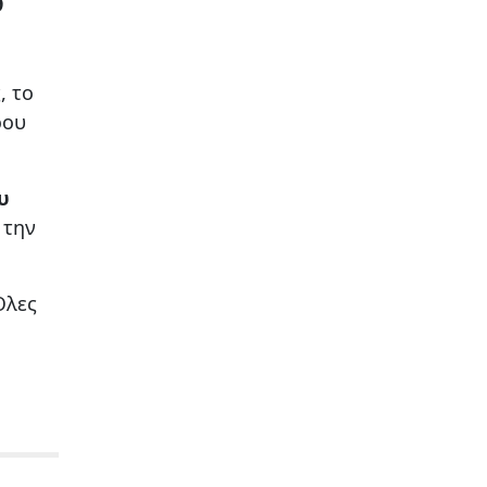
9
, το
ρου
υ
 την
Όλες