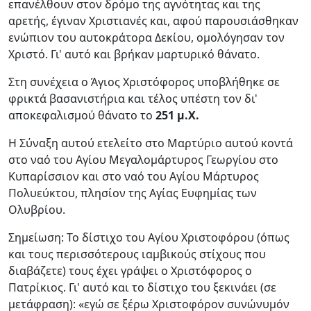
επανέλθουν στον δρόμο της αγνότητας και της
αρετής, έγιναν Χριστιανές και, αφού παρουσιάσθηκαν
ενώπιον του αυτοκράτορα Δεκίου, ομολόγησαν τον
Χριστό. Γι' αυτό και βρήκαν μαρτυρικό θάνατο.
Στη συνέχεια ο Άγιος Χριστόφορος υποβλήθηκε σε
φρικτά βασανιστήρια και τέλος υπέστη τον δι'
αποκεφαλισμού θάνατο το
251 μ.Χ.
Η Σύναξη αυτού ετελείτο στο Μαρτύριο αυτού κοντά
στο ναό του Αγίου Μεγαλομάρτυρος Γεωργίου στο
Κυπαρίσσιον και στο ναό του Αγίου Μάρτυρος
Πολυεύκτου, πλησίον της Αγίας Ευφημίας των
Ολυβρίου.
Σημείωση: Το δίστιχο του Αγίου Χριστοφόρου (όπως
και τους περισσότερους ιαμβικούς στίχους που
διαβάζετε) τους έχει γράψει ο Xριστόφορος ο
Πατρίκιος. Γι' αυτό και το δίστιχο του ξεκινάει (σε
μετάφραση): «εγώ σε ξέρω Xριστοφόρον συνώνυμόν