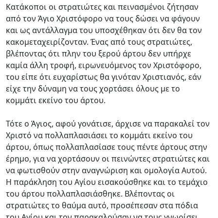
Κατάκοποι οι στρατιώτες και πεινασμένοι ζήτησαν
από τον Άγιο Χριστόφορο να τους δώσει να φάγουν
και ως αντάλλαγμα του υποσχέθηκαν ότι δεν θα τον
κακομεταχειρίζονταν. Ένας από τους στρατιώτες,
βλέποντας ότι πλην του ξερού άρτου δεν υπήρχε
καμία άλλη τροφή, ειρωνευόμενος τον Χριστόφορο,
του είπε ότι ευχαρίστως θα γινόταν Χριστιανός, εάν
είχε την δύναμη να τους χορτάσει όλους με το
κομμάτι εκείνο του άρτου.
Τότε ο Άγιος, αφού γονάτισε, άρχισε να παρακαλεί τον
Χριστό να πολλαπλασιάσει το κομμάτι εκείνο του
άρτου, όπως πολλαπλασίασε τους πέντε άρτους στην
έρημο, για να χορτάσουν οι πεινώντες στρατιώτες και
να φωτισθούν στην αναγνώριση και ομολογία Αυτού.
Η παράκληση του Αγίου εισακούσθηκε και το τεμάχιο
του άρτου πολλαπλασιάσθηκε. Βλέποντας οι
στρατιώτες το θαύμα αυτό, προσέπεσαν στα πόδια
του Αγίου και τον παρακαλούσαν να τους γνωρίσει