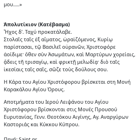
μου.....»
Ἀπολυτίκιον (Κατέβασμα)
Ἦχος δ’. Ταχύ προκατάλαβε.
Στολαῖς ταῖς ἐξ αἵματος, ὡραϊζόμενος, Κυρίῳ
παρίστασαι, τῷ Βασιλεῖ οὐρανῶν, Χριστοφόρε
ἀοίδιμε· ὅθεν σὺν Ἀσωμάτων, καὶ Μαρτύρων χορείαις,
ᾄδεις τῆ τρισαγίῳ, καὶ φρικτῇ μελωδίᾳ· διὸ ταῖς
ἱκεσίαις ταῖς σαῖς, σῶζε τοὺς δούλους σου.
Η Κάρα του Αγίου Χριστόφορου βρίσκεται στη Μονή
Καρακάλου Αγίου Όρους.
Αποτμήματα του Ιερού Λειψάνου του Αγίου
Χριστόφορου βρίσκονται στις Μονές Προυσού
Ευρυτανίας, Γενν. Θεοτόκου Αιγίνης, Αγ. Αναργύρων
Καστοριάς και Κύκκου Κύπρου.
Πηγή: Saint.gr