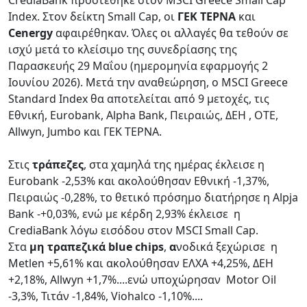
CrediaBank προστέθηκε στον MSCI Greece Small Cap
Index. Στον δείκτη Small Cap, οι
ΓΕΚ ΤΕΡΝΑ
και
Cenergy
αφαιρέθηκαν. Όλες οι αλλαγές θα τεθούν σε
ισχύ μετά το κλείσιμο της συνεδρίασης της
Παρασκευής 29 Μαΐου (ημερομηνία εφαρμογής 2
Ιουνίου 2026). Μετά την αναθεώρηση, ο MSCI Greece
Standard Index θα αποτελείται από 9 μετοχές, τις
Εθνική, Eurobank, Alpha Bank, Πειραιώς, ΔΕΗ , OTE,
Allwyn, Jumbo και ΓΕΚ ΤΕΡΝΑ.
Στις
τράπεζες
, στα χαμηλά της ημέρας έκλεισε η
Eurobank -2,53% και ακολούθησαν Εθνική -1,37%,
Πειραιώς -0,28%, το θετικό πρόσημο διατήρησε η Alpja
Bank -+0,03%, ενώ με κέρδη 2,93% έκλεισε η
CrediaBank λόγω εισόδου στον MSCI Small Cap.
Στα
μη τραπεζικά blue chips
,
α
νοδικά ξεχώρισε η
Metlen +5,61% και ακολούθησαν ΕΛΧΑ +4,25%, ΔΕΗ
+2,18%, Allwyn +1,7%....ενώ υποχώρησαν Motor Oil
-3,3%, Τιτάν -1,84%, Viohalco -1,10%....