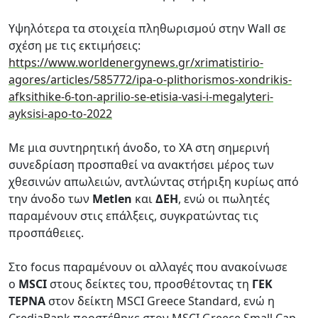
Υψηλότερα τα στοιχεία πληθωρισμού στην Wall σε
σχέση με τις εκτιμήσεις:
https://www.worldenergynews.gr/xrimatistirio-
agores/articles/585772/ipa-o-plithorismos-xondrikis-
afksithike-6-ton-aprilio-se-etisia-vasi-i-megalyteri-
ayksisi-apo-to-2022
Με μια συντηρητική άνοδο, το ΧΑ στη σημερινή
συνεδρίαση προσπαθεί να ανακτήσει μέρος των
χθεσινών απωλειών, αντλώντας στήριξη κυρίως από
την άνοδο των
Metlen
και
ΔΕΗ
, ενώ οι πωλητές
παραμένουν στις επάλξεις, συγκρατώντας τις
προσπάθειες.
Στο focus παραμένουν οι αλλαγές που ανακοίνωσε
ο
MSCI
στους δείκτες του, προσθέτοντας τη
ΓΕΚ
ΤΕΡΝΑ
στον δείκτη MSCI Greece Standard, ενώ η