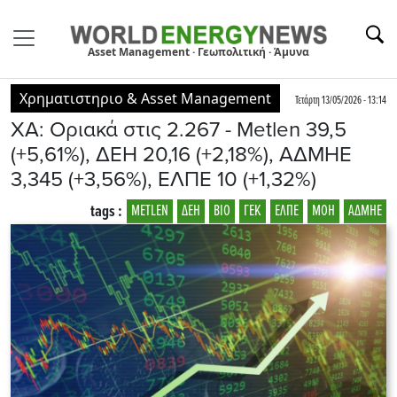
Asset Management · Γεωπολιτική · Άμυνα
Χρηματιστηριο & Asset Management
Τετάρτη 13/05/2026 - 13:14
ΧΑ: Οριακά στις 2.267 - Metlen 39,5
(+5,61%), ΔΕΗ 20,16 (+2,18%), ΑΔΜΗΕ
3,345 (+3,56%), ΕΛΠΕ 10 (+1,32%)
tags :
METLEN
ΔΕΗ
ΒΙΟ
ΓΕΚ
ΕΛΠΕ
ΜΟΗ
ΑΔΜΗΕ