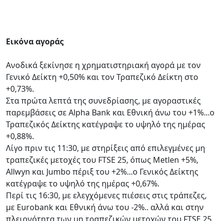
Εικόνα αγοράς
Ανοδικά ξεκίνησε η χρηματιστηριακή αγορά με τον
Γενικό Δείκτη +0,50% και τον Τραπεζικό Δείκτη στο
+0,73%.
Στα πρώτα λεπτά της συνεδρίασης, με αγοραστικές
παρεμβάσεις σε Alpha Bank και Εθνική άνω του +1%...ο
Τραπεζικός Δείκτης κατέγραψε το υψηλό της ημέρας
+0,88%.
Λίγο πριν τις 11:30, με στηρίξεις από επιλεγμένες μη
τραπεζικές μετοχές του FTSE 25, όπως Metlen +5%,
Αllwyn και Jumbo πέριξ του +2%...ο Γενικός Δείκτης
κατέγραψε το υψηλό της ημέρας +0,67%.
Περί τις 16:30, με ελεγχόμενες πιέσεις στις τράπεζες,
με Eurobank και Εθνική άνω του -2%.. αλλά και στην
πλειονότητα των μη τραπεζικών μετοχών του FTSE 25,