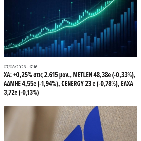
07/08/2026 - 17:16
ΧΑ: +0,25% στις 2.615 μον., METLEN 48,38e (-0,33%),
ΑΔΜΗΕ 4,55e (-1,94%), CENERGY 23 e (-0,78%), ΕΛΧΑ
3,72e (-0,13%)