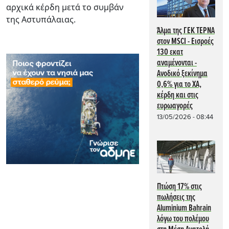
αρχικά κέρδη μετά το συμβάν
της Αστυπάλαιας.
Άλμα της ΓΕΚ ΤΕΡΝΑ
στον MSCI - Εισροές
130 εκατ
αναμένονται -
Ανοδικό ξεκίνημα
0,6% για το ΧΑ,
κέρδη και στις
ευρωαγορές
13/05/2026 - 08:44
Πτώση 17% στις
πωλήσεις της
Aluminium Bahrain
λόγω του πολέμου