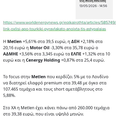
στη Μέση Ανατολή
13/05/2026 - 14:56
https://www.worldenergynews.gr/epikairothta/articles/585749
link-oxlisi-apo-tourkiki-pyravlakato-anoixta-tis-astypalaias
H
Μetlen
+5,61% στα 39,5 ευρώ, η
ΔΕΗ
+2,18% στα
20,16 ευρώ η
Motor Oil
-3,30% στα 35,78 ευρώ ο
AΔMHE
+3,56% στα 3,345 ευρώ τα
ΕΛΠΕ
+1,32% στα 10
ευρώ και η
Cenergy Holding
+0,87% στα 25,4 ευρώ.
Το focus στην
Metlen
που κερδίζει 5% με το Λονδίνο
να διατηρεί ελαφρό premium στα 39,48 με όγκο στα
107.465 τεμάχια και τους short αμετάβλητους στο
5,88%.
Στο ΧΑ η Metlen έχει κάνει πάνω από 260.000 τεμάχια
στο 39,38 ευρώ, που είναι υψηλό μηνών.