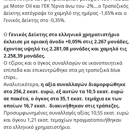
με Μotor Oil και ΓΕΚ Τέρνα άνω του -2%....ο Τραπεζικός
Δείκτης κατέγραψε το χαμηλό της ημέρας -1,65% και ο
Γενικός Δείκτης στο -0,35%.
Ο
Γενικός Δείκτης στο ελληνικό χρηματιστήριο
έκλεισε με οριακή άνοδο +0,05% στις 2.267 μονάδες,
έχοντας υψηλό τις 2.281,08 μονάδες και χαμηλό τις
2.258,39 μονάδες.
Ο τζίρος και ο όγκος συναλλαγών σε ικανοποιητικά
επίπεδα και επικεντρώθηκε στα μη τραπεζικά blue
chips..
Αναλυτικότερα,
η αξία συναλλαγών διαμορφώθηκε
στα 256,2 εκατ. ευρώ, εξ αυτών τα 10,5 εκατ. ευρώ
σε πακέτα, ο όγκος στα 35,1 εκατ. τεμάχια εκ των
οποίων 16,7 εκατ. διακινήθηκαν στις τράπεζες.
Προσυμφωνημένες συναλλαγές αξίας 10,55 εκατ. ευρώ
και όγκου 1,21 εκατ. τεμαχίων πραγματοποιήθηκαν
στο ελληνικό χρηματιστήριο.