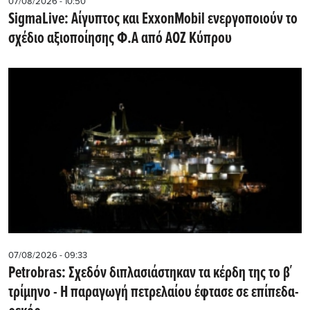
07/08/2026 - 10:50
SigmaLive: Αίγυπτος και ExxonMobil ενεργοποιούν το
σχέδιο αξιοποίησης Φ.Α από ΑΟΖ Κύπρου
07/08/2026 - 09:33
Petrobras: Σχεδόν διπλασιάστηκαν τα κέρδη της το β΄
τρίμηνο - Η παραγωγή πετρελαίου έφτασε σε επίπεδα-