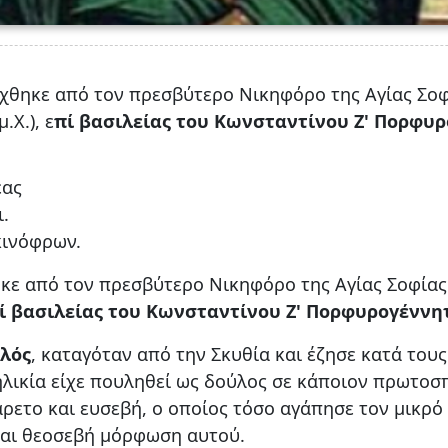
άχθηκε από τον πρεσβύτερο Νικηφόρο της Αγίας Σο
.Χ.), ε
πί βασιλείας του Κωνσταντίνου Ζ' Πορφυ
έας
ι.
κινόφρων.
ηκε από τον πρεσβύτερο Νικηφόρο της Αγίας Σοφία
ί βασιλείας του Κωνσταντίνου Ζ' Πορφυρογέννη
αλός
, καταγόταν από την Σκυθία και έζησε κατά του
ή ηλικία είχε πουληθεί ως δούλος σε κάποιον πρωτο
ετο και ευσεβή, ο οποίος τόσο αγάπησε τον μικρό 
 και θεοσεβή μόρφωση αυτού.