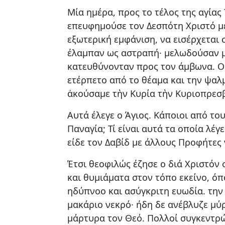
Μία ημέρα, προς το τέλος της αγίας
επευφημούσε τον Δεσπότη Χριστό μετ
εξωτερική εμφάνιση, να εισέρχεται 
έλαμπαν ως αστραπή· μελωδούσαν μ
κατευθύνονταν προς τον άμβωνα. Ο 
ετέρπετο από το θέαμα και την ψαλμ
ἀκούσαμε τὴν Κυρία τὴν Κυριοπρεσβ
Αυτά έλεγε ο Άγιος. Κάποιοι από τ
Παναγία; Τί είναι αυτά τα οποία λέγ
είδε τον Δαβίδ με άλλους Προφήτες ν
Έτσι θεοφιλώς έζησε ο διά Χριστόν 
και θυμιάματα στον τόπο εκείνο, ό
ηδύπνοο και ασύγκριτη ευωδία. την 
μακάριο νεκρό· ήδη δε ανέβλυζε μύρ
μάρτυρα τον Θεό. Πολλοί συγκεντρώ