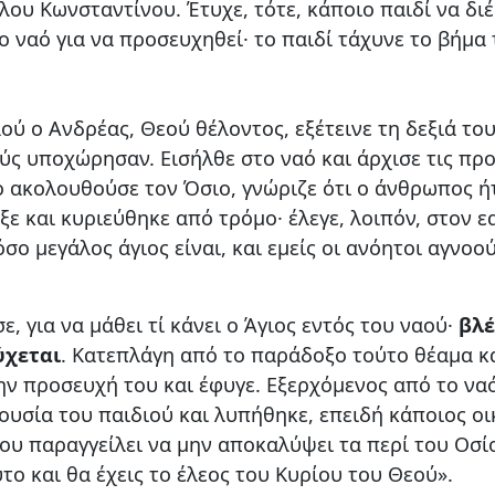
ου Κωνσταντίνου. Έτυχε, τότε, κάποιο παιδί να δι
ο ναό για να προσευχηθεί· το παιδί τάχυνε το βήμα
 ο Ανδρέας, Θεού θέλοντος, εξέτεινε τη δεξιά του
θύς υποχώρησαν. Εισήλθε στο ναό και άρχισε τις πρ
 ακολουθούσε τον Όσιο, γνώριζε ότι ο άνθρωπος ήτ
ξε και κυριεύθηκε από τρόμο· έλεγε, λοιπόν, στον 
ο μεγάλος άγιος είναι, και εμείς οι ανόητοι αγνο
.
ε, για να μάθει τί κάνει ο Άγιος εντός του ναού·
βλέ
ύχεται
. Κατεπλάγη από το παράδοξο τούτο θέαμα κα
ην προσευχή του και έφυγε. Εξερχόμενος από το ναό
ουσία του παιδιού και λυπήθηκε, επειδή κάποιος οι
του παραγγείλει να μην αποκαλύψει τα περί του Οσίο
το και θα έχεις το έλεος του Κυρίου του Θεού».