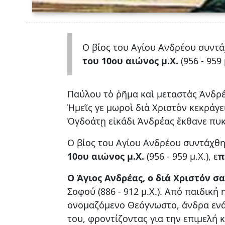
Ο βίος του Αγίου Ανδρέου συντ
του 10ου αιώνος μ.Χ.
(956 - 959 μ
Παύλου τὸ ῥῆμα καὶ μεταστὰς Ἀνδρ
Ἡμεῖς γε μωροὶ διὰ Χριστὸν κεκράγε
Ὀγδοάτῃ εἰκάδι Ἀνδρέας ἔκθανε πυ
Ο βίος του Αγίου Ανδρέου συντάχθ
10ου αιώνος μ.Χ.
(956 - 959 μ.Χ.), ε
π
Ο Άγιος Ανδρέας, ο διά Χριστόν σ
Σοφού (886 - 912 μ.Χ.). Από παιδικ
ονομαζόμενο Θεόγνωστο, άνδρα ενάρ
του, φροντίζοντας για την επιμελή