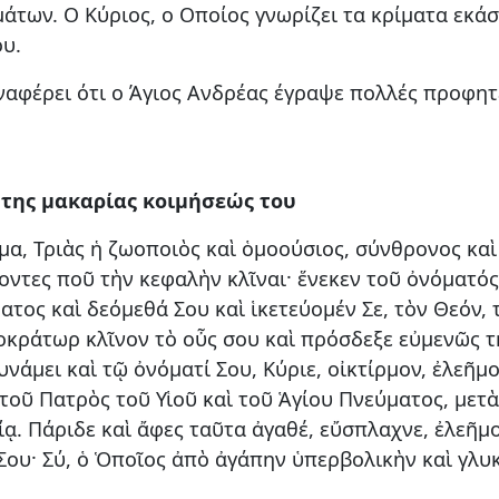
μάτων. Ο Κύριος, ο Οποίος γνωρίζει τα κρίματα εκ
ου.
αφέρει ότι ο Άγιος Ανδρέας έγραψε πολλές προφητε
 της μακαρίας κοιμήσεώς του
ῦμα, Τριὰς ἡ ζωοποιὸς καὶ ὁμοούσιος, σύνθρονος καὶ
ἔχοντες ποῦ τὴν κεφαλὴν κλῖναι· ἕνεκεν τοῦ ὀνόματό
ατος καὶ δεόμεθά Σου καὶ ἱκετεύομέν Σε, τὸν Θεόν,
οκράτωρ κλῖνον τὸ οὖς σου καὶ πρόσδεξε εὐμενῶς τ
υνάμει καὶ τῷ ὀνόματί Σου, Κύριε, οἰκτίρμον, ἐλεῆμ
α τοῦ Πατρὸς τοῦ Υἱοῦ καὶ τοῦ Ἁγίου Πνεύματος, με
ίᾳ. Πάριδε καὶ ἄφες ταῦτα ἀγαθέ, εὔσπλαχνε, ἐλεῆμο
ου· Σύ, ὁ Ὁποῖος ἀπὸ ἀγάπην ὑπερβολικὴν καὶ γλυ