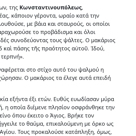
ων, της
Κωνσταντινουπόλεως
,
έας, κάποιον γέροντα, ωραίο κατά την
ουθούσε, με βάια και σταυρούς, οι οποίοι
αραχωρούσε το προβάδισμα και όλοι
ρδές συνοδεύοντας τους ψάλτες. Ο μακάριος
δ καὶ πάσης τῆς πραότητος αὐτοῦ. Ἰδού,
 τερπνή».
ναφέρεται στο στίχο αυτό του ψαλμού η
ναχώρησαν. Ο μακάριος τα έλεγε αυτά επειδή
ικία εξήντα έξι ετών. Ευθύς ευωδίασαν μύρα
ή, η οποία διέμενε πλησίον οσφράνθηκε την
ίνο όπου έκειτο ο Άγιος. Βρήκε τον
νήγγειλε το θαύμα, επικαλούμενη με όρκο ως
 Αγίου. Τους προκαλούσε κατάπληξη, όμως,