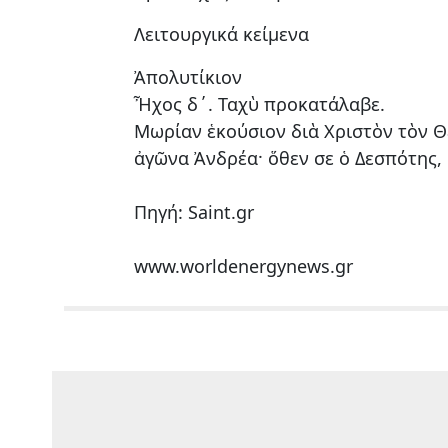
Λειτουργικά κείμενα
Ἀπολυτίκιον
Ἦχος δ´. Ταχὺ προκατάλαβε.
Μωρίαν ἑκούσιον διὰ Χριστὸν τὸν Θ
ἀγῶνα Ἀνδρέα· ὅθεν σε ὁ Δεσπότης,
Πηγή: Saint.gr
www.worldenergynews.gr