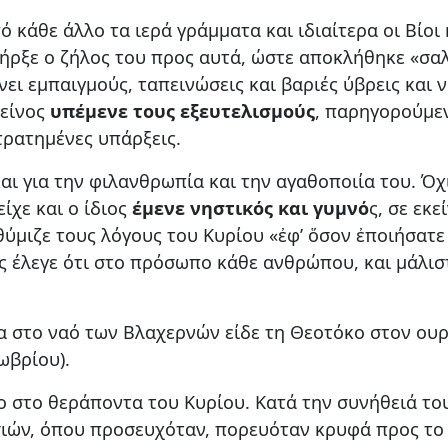
 κάθε άλλο τα ιερά γράμματα και ιδιαίτερα οι Βίοι
πήρξε ο ζήλος του προς αυτά, ώστε αποκλήθηκε «σαλ
ι εμπαιγμούς, ταπεινώσεις και βαριές ύβρεις και 
κείνος
υπέμενε τους εξευτελισμούς
, παρηγορούμεν
τρατημένες υπάρξεις.
αι για την φιλανθρωπία και την αγαθοποιία του. Ό
ίχε και ο ίδιος
έμενε νηστικός και γυμνό
ς, σε εκ
θύμιζε τους λόγους του Κυρίου «ἐφ’ ὅσον ἐποιήσατ
ους έλεγε ότι στο πρόσωπο κάθε ανθρώπου, και μάλι
ία στο ναό των Βλαχερνών είδε τη Θεοτόκο στον ου
ωβρίου).
στο θεράποντα του Κυρίου. Κατά την συνήθειά του,
ιών, όπου προσευχόταν, πορευόταν κρυφά προς το