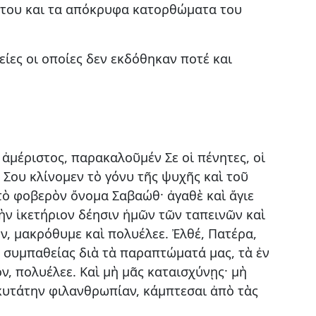
άστου και τα απόκρυφα κατορθώματα του
ίες οι οποίες δεν εκδόθηκαν ποτέ και
 ἀμέριστος, παρακαλοῦμέν Σε οἱ πένητες, οἱ
ς Σου κλίνομεν τὸ γόνυ τῆς ψυχῆς καὶ τοῦ
 τὸ φοβερὸν ὄνομα Σαβαώθ· ἀγαθὲ καὶ ἅγιε
ὴν ἱκετήριον δέησιν ἡμῶν τῶν ταπεινῶν καὶ
ον, μακρόθυμε καὶ πολυέλεε. Ἐλθέ, Πατέρα,
τὰ συμπαθείας διὰ τὰ παραπτώματά μας, τὰ ἐν
ν, πολυέλεε. Καὶ μὴ μᾶς καταισχύνῃς· μὴ
κυτάτην φιλανθρωπίαν, κάμπτεσαι ἀπὸ τὰς