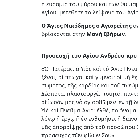
η ευοσμία του μύρου και των θυμια
Αγίου, μετέθεσε το λείψανο του Αγί
Ο Άγιος Νικόδημος ο Αγιορείτης
αν
βρίσκονται στην
Μονή Iβήρων
.
Προσευχή του Αγίου Ανδρέου προ
«Ὁ Πατέρας, ὁ Υἱὸς καὶ τὸ Ἅγιο Πνε
ξένοι, οἱ πτωχοὶ καὶ γυμνοί· οἱ μὴ 
σώματος, τῆς καρδίας καὶ τοῦ πνεύμ
Δέσποτα, πλαστουργέ, ποιητά, παντ
ἀξίωσόν μας νὰ ἁγιασθῶμεν, ἐν τῇ δ
Υἱὲ καὶ Πνεῦμα Ἅγιο· ἐλθέ, τὸ ὄνομ
λόγῳ ἢ ἔργῳ ἢ ἐν ἐνθυμήσει ἢ διανο
μᾶς ἀπορρίψῃς ἀπὸ τοῦ προσώπου Σ
προσευχὰς τῶν φίλων Σου».