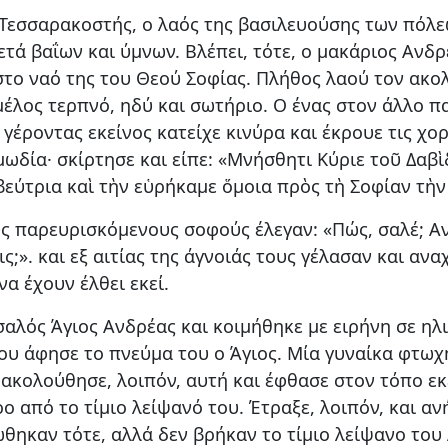
 Τεσσαρακοστής, ο λαός της βασιλευούσης των πόλε
ά βαΐων και ύμνων. Βλέπει, τότε, ο μακάριος Ανδρ
στο ναό της του Θεού Σοφίας. Πλήθος λαού τον ακολ
έλος τερπνό, ηδύ και σωτήριο. Ο ένας στον άλλο π
γέροντας εκείνος κατείχε κινύρα και έκρουε τις χο
ωδία· σκίρτησε και είπε: «Μνήσθητι Κύριε τοῦ Δαβὶ
εύτρια καὶ τὴν εὑρήκαμε ὅμοια πρὸς τὴ Σοφίαν τὴν
ους παρευρισκόμενους σοφούς έλεγαν: «Πώς, σαλέ; Α
εις;». και εξ αιτίας της άγνοιάς τους γέλασαν και α
α έχουν έλθει εκεί.
σαλός Άγιος Ανδρέας και κοιμήθηκε με ειρήνη σε ηλ
που άφησε το πνεύμα του ο Άγιος. Μία γυναίκα φτωχ
ακολούθησε, λοιπόν, αυτή και έφθασε στον τόπο εκε
ο από το τίμιο λείψανό του. Έτραξε, λοιπόν, και α
θηκαν τότε, αλλά δεν βρήκαν το τίμιο λείψανο του