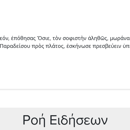
εόν, ἐπόθησας Ὅσιε, τὸν σοφιστὴν ἀληθῶς, μωράνα
 Παραδείσου πρὸς πλάτος, ἐσκήνωσε πρεσβεύειν ὑπ
Ρoή Ειδήσεων