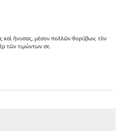
ς καὶ ἤνυσας, μέσον πολλῶν θορύβων, τὸν
ὲρ τῶν τιμώντων σε.