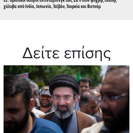
ΕΕ: Οριστικοί δασμοί αντιντάμπινγκ έως 28% στον ψυχρής έλασης
χάλυβα από Ινδία, Ιαπωνία, Ταϊβάν, Τουρκία και Βιετνάμ
Δείτε επίσης