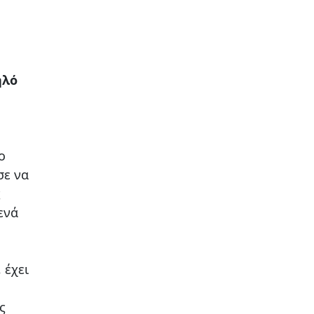
ηλό
ο
σε να
ς
ενά
 έχει
ς