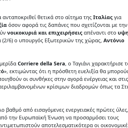
 ανταποκριθεί θετικά στο αίτημα της
Ιταλίας
για
ξία
όσον αφορά τις δαπάνες που σχετίζονται με την
ούν
νοικοκυριά και επιχειρήσεις
απέναντι στο
υψ
 (2/6) ο υπουργός Εξωτερικών της χώρας,
Αντόνιο
ημερίδα
Corriere della Sera
, ο Ταγιάνι χαρακτήρισε τ
τό
», εκτιμώντας ότι η πρόσθετη ευελιξία θα μπορού
οιηθούν οι συνθήκες στην αγορά ενέργειας και στι
μπεριλαμβανομένων κρίσιμων διαδρομών όπως τα Στ
άλο βαθμό από εισαγόμενες ενεργειακές πρώτες ύλες,
 από την Ευρωπαϊκή Ένωση να προσαρμόσει τους
ντιμετωπιστούν αποτελεσματικότερα οι οικονομικέ