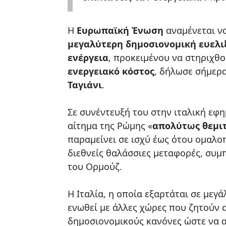
Η
Ευρωπαϊκή Ένωση
αναμένεται να
μεγαλύτερη δημοσιονομική ευελι
ενέργεια
, προκειμένου να στηριχθ
ενεργειακό
κόστος
, δήλωσε σήμερα
Ταγιάνι
.
Σε συνέντευξή του στην ιταλική εφ
αίτημα της Ρώμης «
απολύτως θεμι
παραμείνει σε ισχύ έως ότου ομαλοπ
διεθνείς θαλάσσιες μεταφορές, συ
του Ορμούζ.
Η Ιταλία, η οποία εξαρτάται σε μεγ
ενωθεί με άλλες χώρες που ζητούν
δημοσιονομικούς κανόνες ώστε να α