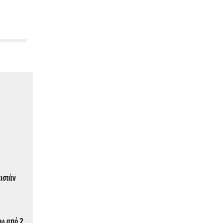
ιστάν
τω από 2