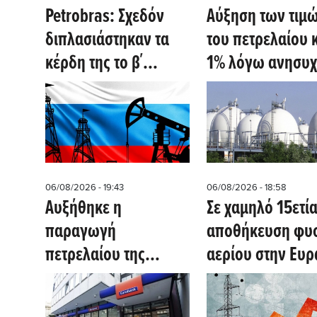
Petrobras: Σχεδόν
Αύξηση των τιμ
διπλασιάστηκαν τα
του πετρελαίου 
κέρδη της το β΄
1% λόγω ανησυχ
τρίμηνο - Η
για το άνοιγμα τ
παραγωγή
Στενού του Ορμο
πετρελαίου έφτασε
σε επίπεδα-ρεκόρ
06/08/2026 - 19:43
06/08/2026 - 18:58
Αυξήθηκε η
Σε χαμηλό 15ετία
παραγωγή
αποθήκευση φυ
πετρελαίου της
αερίου στην Ευ
Ρωσίας τον Ιούλιο -
Ξεπέρασε τα 9 εκατ.