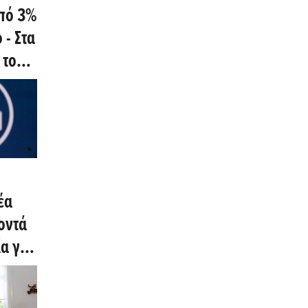
πό 3%
 - Στα
 το
έα
οντά
α για
α Data