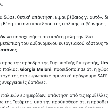
ν.
α δώσει θετική απάντηση. Είμαι βέβαιος γι’ αυτό», 
 τη θέση του αντιπροέδρου της ιταλικής κυβέρνησης.
ιόν
να παραχωρήσει στα κράτη-μέλη την ίδια
τιμετώπιση του αυξανόμενου ενεργειακού κόστους π
δαπάνες
.
ο προς την πρόεδρο της Ευρωπαϊκής Επιτροπής,
Urs
 Ιταλίας,
Giorgia Meloni
, προειδοποίησε ότι η χώρ
ετοχή της στο ευρωπαϊκό αμυντικό πρόγραμμα SAFE
ις ενεργειακές δαπάνες.
ιταλικών εφημερίδων, απάντηση από τις Βρυξέλλες
τός της Τετάρτης, υπό την προϋπόθεση ότι η πρόσθε