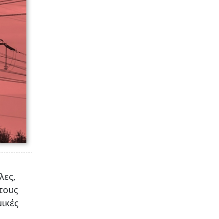
λες,
τους
ικές