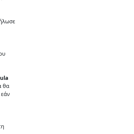
δήλωσε
ου
ula
α θα
 εάν
τη