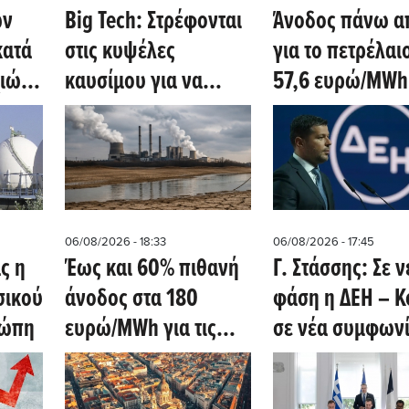
ών
Big Tech: Στρέφονται
Άνοδος πάνω α
κατά
στις κυψέλες
για το πετρέλαιο
ιών
καυσίμου για να
57,6 ευρώ/MWh
ου
τροφοδοτήσουν την
TTF
ύζ
έκρηξη του AI (Oil
Price)
06/08/2026 - 18:33
06/08/2026 - 17:45
ς η
Έως και 60% πιθανή
Γ. Στάσσης: Σε ν
σικού
άνοδος στα 180
φάση η ΔΕΗ – Κ
ρώπη
ευρώ/MWh για τις
σε νέα συμφωνί
τιμές ηλεκτρισμού
ΑΠΕ - Τι είπε γι
στη ΝΔ Ευρώπη τον
Center