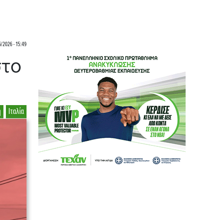
6/2026 - 15:49
στο
η
Ιταλία