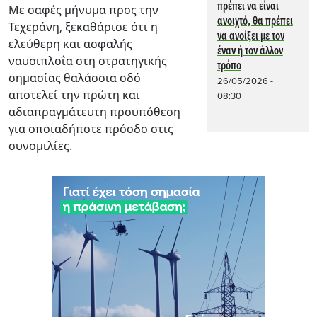
πρέπει να είναι
Με σαφές μήνυμα προς την
ανοιχτό, θα πρέπει
Τεχεράνη, ξεκαθάρισε ότι η
να ανοίξει με τον
ελεύθερη και ασφαλής
έναν ή τον άλλον
ναυσιπλοΐα στη στρατηγικής
τρόπο
σημασίας θαλάσσια οδό
26/05/2026 -
αποτελεί την πρώτη και
08:30
αδιαπραγμάτευτη προϋπόθεση
για οποιαδήποτε πρόοδο στις
συνομιλίες.