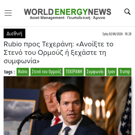
Asset Management · Γεωπολιτική · Άμυνα
Διεθνή
Τρίτη 02/06/2026 - 18:28
Rubio προς Τεχεράνη: «Ανοίξτε το
Στενό του Ορμούζ ή ξεχάστε τη
συμφωνία»
tags :
Rubio
Στενό του Ορμούζ
ΤΕΧΕΡΑΝΗ
Συμφωνία
Ιραν
Trump