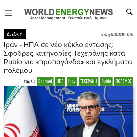
Asset Management · Γεωπολιτική · Άμυνα
Διεθνή
Τετάρτη 03/06/2026 - 15:09
Ιράν - ΗΠΑ σε νέο κύκλο έντασης:
Σφοδρές κατηγορίες Τεχεράνης κατά
Rubio για «προπαγάνδα» και εγκλήματα
πολέμου
tags :
Baghaei
ΗΠΑ
Ιραν
ΤΕΧΕΡΑΝΗ
Rubio
ΠΟΛΕΜΟΣ