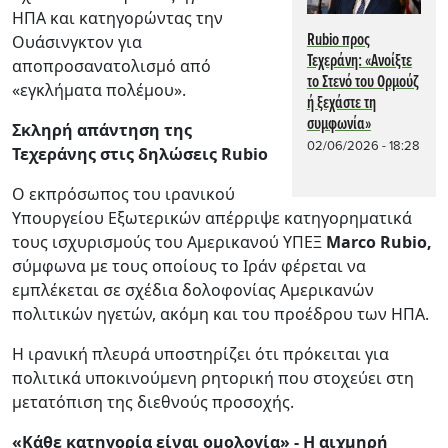
ΗΠΑ και κατηγορώντας την
Rubio προς
Ουάσινγκτον για
Τεχεράνη: «Ανοίξτε
αποπροσανατολισμό από
το Στενό του Ορμούζ
«εγκλήματα πολέμου».
ή ξεχάστε τη
συμφωνία»
Σκληρή απάντηση της
02/06/2026 - 18:28
Τεχεράνης στις δηλώσεις Rubio
Ο εκπρόσωπος του ιρανικού
Υπουργείου Εξωτερικών απέρριψε κατηγορηματικά
τους ισχυρισμούς του Αμερικανού ΥΠΕΞ
Marco Rubio,
σύμφωνα με τους οποίους το Ιράν φέρεται να
εμπλέκεται σε σχέδια δολοφονίας Αμερικανών
πολιτικών ηγετών, ακόμη και του προέδρου των ΗΠΑ.
Η ιρανική πλευρά υποστηρίζει ότι πρόκειται για
πολιτικά υποκινούμενη ρητορική που στοχεύει στη
μετατόπιση της διεθνούς προσοχής.
«Κάθε κατηγορία είναι ομολογία» - Η αιχμηρή