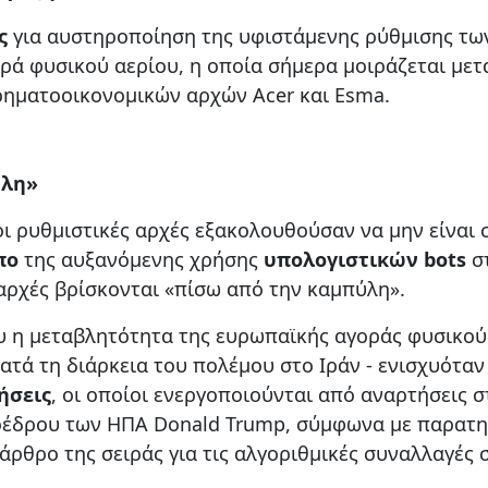
ς
για αυστηροποίηση της υφιστάμενης ρύθμισης τω
ά φυσικού αερίου, η οποία σήμερα μοιράζεται μετ
ρηματοοικονομικών αρχών Acer και Esma.
ύλη»
οι ρυθμιστικές αρχές εξακολουθούσαν να μην είναι 
πο
της αυξανόμενης χρήσης
υπολογιστικών bots
σ
ι αρχές βρίσκονται «πίσω από την καμπύλη».
υ η μεταβλητότητα της ευρωπαϊκής αγοράς φυσικού
κατά τη διάρκεια του πολέμου στο Ιράν - ενισχυότα
ήσεις
, οι οποίοι ενεργοποιούνται από αναρτήσεις σ
οέδρου των ΗΠΑ Donald Trump, σύμφωνα με παρατ
ρθρο της σειράς για τις αλγοριθμικές συναλλαγές σ