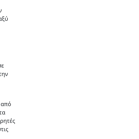
ν
αξύ
σε
την
ν από
τα
ηρητές
τις