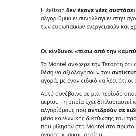
Η έκθεση
δεν έκανε νέες συστάσει
αλγοριθμικών συναλλαγών στην αγορ
των ευρωπαϊκών ενεργειακών και χ
Οι κίνδυνοι «πίσω από την καμπ
Το Montel ανέφερε την Τετάρτη ότι 
θέση να αξιολογήσουν τον
αντίκτυ
αγορά, με έναν ειδικό να λέει ότι ο
Αυτό συνέβαινε σε μια περίοδο όπο
αερίου - η οποία έχει διπλασιαστεί 
αλγορίθμους που
αντιδρούν σε ειδ
μέσα κοινωνικής δικτύωσης του πρ
που μίλησαν στο Montel στο πρώτο ά
αγορές φυσικού αερίου.