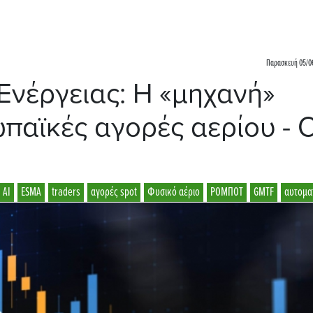
Παρασκευή 05/06
 Eνέργειας: Η «μηχανή»
παϊκές αγορές αερίου - 
AI
ESMA
traders
αγορές spot
Φυσικό αέριο
ΡΟΜΠΟΤ
GMTF
αυτομα