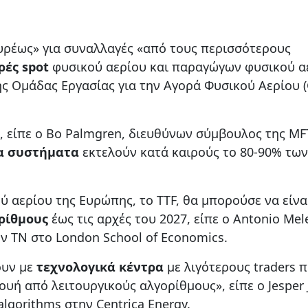
υρέως» για συναλλαγές «από τους περισσότερους
ρές spot
φυσικού αερίου και παραγώγων φυσικού α
ης Ομάδας Εργασίας για την Αγορά Φυσικού Αερίου 
, είπε ο Bo Palmgren, διευθύνων σύμβουλος της MF
α συστήματα
εκτελούν κατά καιρούς το 80-90% των
 αερίου της Ευρώπης, το TTF, θα μπορούσε να είνα
ρίθμους
έως τις αρχές του 2027, είπε ο Antonio Mel
 ΤΝ στο London School of Economics.
ουν με
τεχνολογικά κέντρα
με λιγότερους traders 
υή από λειτουργικούς αλγορίθμους», είπε ο Jesper 
algorithms στην Centrica Energy.