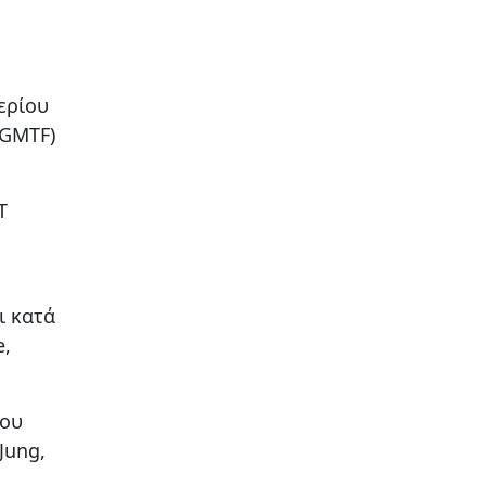
ερίου
(GMTF)
T
ι κατά
e,
που
Jung,