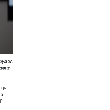
ργειας,
αφία:
την
να
F