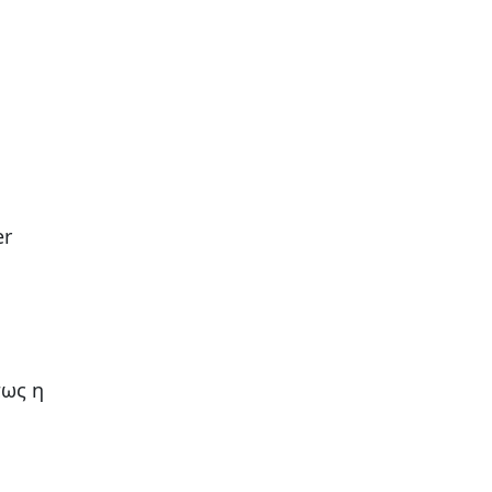
er
πως η