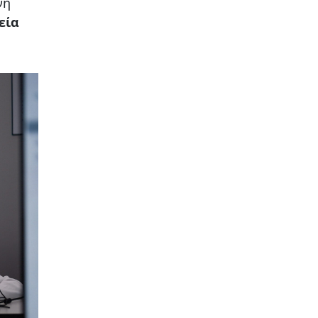
νη
εία