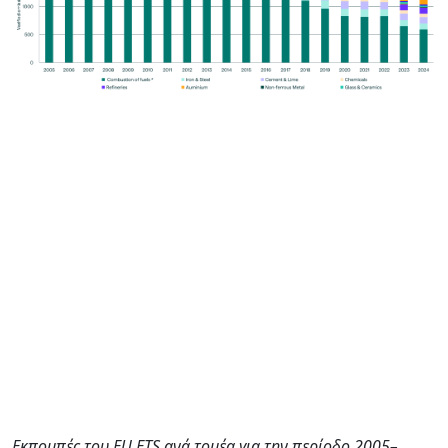
Εκπομπές του EU ETS ανά τομέα για την περίοδο 2005–