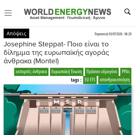
Asset Management · Γεωπολιτική · Άμυνα
Απόψεις
Παρασκευή 03/07/2026 - 06:20
Josephine Steppat- Ποιο είναι το
δίλημμα της ευρωπαϊκής αγοράς
άνθρακα (Montel)
εκπομπές άνθρακα
Ευρωπαϊκή Ένωση
Πράσινο υδρογόνο
PPAs
tags :
EU ETS
απανθρακοποίηση