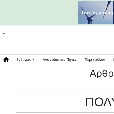
--
Ενέργεια
Ανανεώσιμες Πηγές
Περιβάλλον
Αρθρ
ΠΟΛ