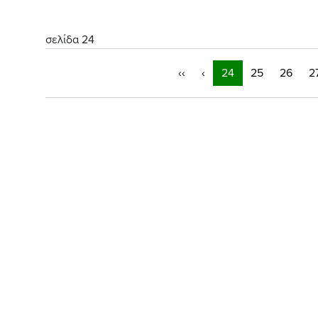
σελίδα 24
‹‹
‹
24
25
26
2