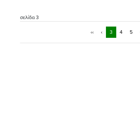
σελίδα 3
‹‹
‹
3
4
5